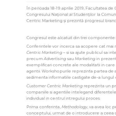
În perioada 18-19 aprilie 2019, Facultatea de 
Congresului Naţional al Studenţilor la Comun
Centric Marketing și prezintă progresul brandur
Congresul este alcatuit din trei componente: 
Conferintele vor incerca sa acopere cat mai m
Centric Marketing
– si sa ajute publicul sa i
precum
Advertising
sau
Marketing
in prezent,
exemplificari concrete ale modalitatii in car
agentii. Workshopurile reprezinta partea de apl
sedimenta informatiile castigate de-a lungul 
Customer Centric Marketing
reprezinta un pro
companiile si agentiile intelegand diferentel
individual in centrul intregului proces.
Prima conferinta,
Methodology
, va avea loc p
conceptului, urmat de o introducere a ceea