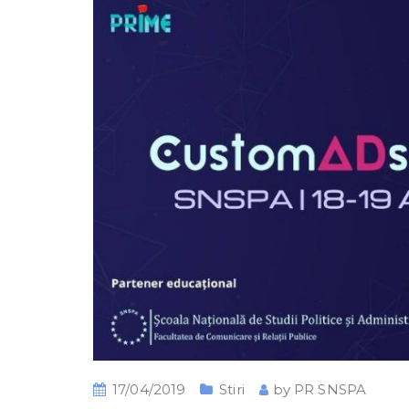
17/04/2019
Stiri
by
PR SNSPA