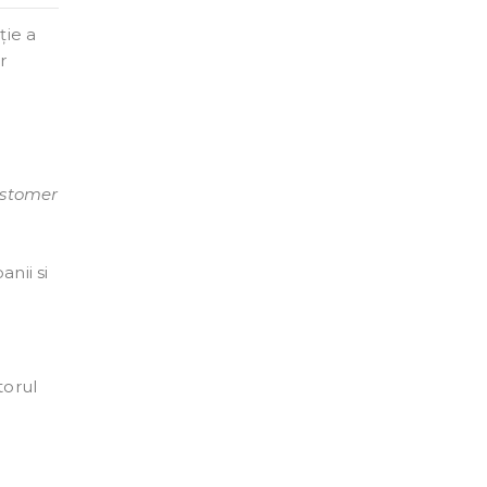
ție a
r
stomer
nii si
torul