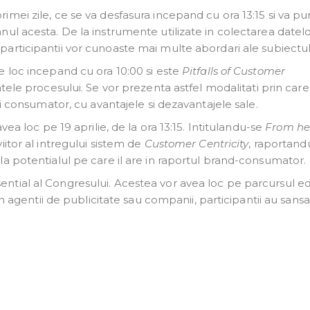
imei zile, ce se va desfasura incepand cu ora 13:15 si va pu
ul acesta. De la instrumente utilizate in colectarea datelor
, participantii vor cunoaste mai multe abordari ale subiectul
e loc incepand cu ora 10:00 si este
Pitfalls of Customer
tele procesului. Se vor prezenta astfel modalitati prin care
si consumator, cu avantajele si dezavantajele sale.
vea loc pe 19 aprilie, de la ora 13:15. Intitulandu-se
From he
itor al intregului sistem de
Customer Centricity
, raportand
a potentialul pe care il are in raportul brand-consumator.
tial al Congresului. Acestea vor avea loc pe parcursul edit
in agentii de publicitate sau companii, participantii au sansa