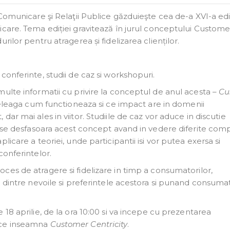
Comunicare şi Relaţii Publice găzduieşte cea de-a XVI-a edi
icare.
Tema ediției gravitează în jurul conceptului Custome
ilor pentru atragerea și fidelizarea clienților.
conferinte, studii de caz si workshopuri.
ulte informatii cu privire la conceptul de anul acesta –
Cu
nteleaga cum functioneaza si ce impact are in domenii
 dar mai ales in viitor. Studiile de caz vor aduce in discutie
e se desfasoara acest concept avand in vedere diferite compa
icare a teoriei, unde participantii isi vor putea exersa si
conferintelor.
ces de atragere si fidelizare in timp a consumatorilor,
e dintre nevoile si preferintele acestora si punand consuma
e 18 aprilie, de la ora 10:00 si va incepe cu prezentarea
 ce inseamna
Customer Centricity
.