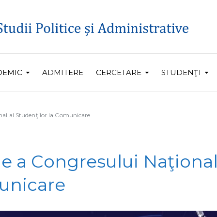
DEMIC
ADMITERE
CERCETARE
STUDENŢI
nal al Studenţilor la Comunicare
ie a Congresului Naţional
municare