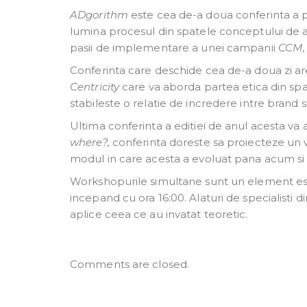
ADgorithm
este cea de-a doua conferinta a pr
lumina procesul din spatele conceptului de an
pasii de implementare a unei campanii
CCM
Conferinta care deschide cea de-a doua zi ar
Centricity
care va aborda partea etica din spa
stabileste o relatie de incredere intre brand 
Ultima conferinta a editiei de anul acesta va a
where?,
conferinta doreste sa proiecteze un vi
modul in care acesta a evoluat pana acum si l
Workshopurile simultane sunt un element esen
incepand cu ora 16:00. Alaturi de specialisti d
aplice ceea ce au invatat teoretic.
Comments are closed.