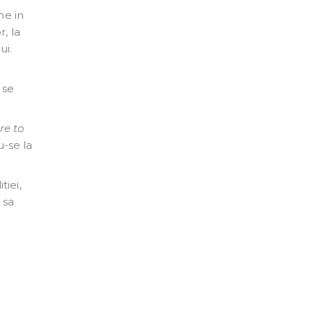
ne in
, la
ui.
 se
re to
u-se la
iei,
 sa