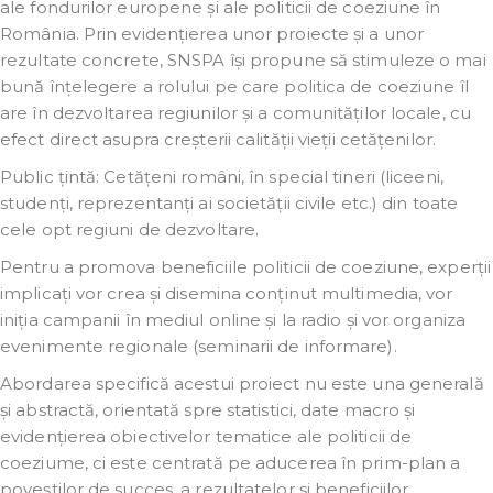
ale fondurilor europene și ale politicii de coeziune în
România. Prin evidențierea unor proiecte și a unor
rezultate concrete, SNSPA își propune să stimuleze o mai
bună înțelegere a rolului pe care politica de coeziune îl
are în dezvoltarea regiunilor și a comunităților locale, cu
efect direct asupra creșterii calității vieții cetățenilor.
Public țintă: Cetățeni români, în special tineri (liceeni,
studenți, reprezentanți ai societății civile etc.) din toate
cele opt regiuni de dezvoltare.
Pentru a promova beneficiile politicii de coeziune, experții
implicați vor crea și disemina conținut multimedia, vor
iniția campanii în mediul online și la radio și vor organiza
evenimente regionale (seminarii de informare).
Abordarea specifică acestui proiect nu este una generală
și abstractă, orientată spre statistici, date macro și
evidențierea obiectivelor tematice ale politicii de
coeziume, ci este centrată pe aducerea în prim-plan a
poveștilor de succes, a rezultatelor și beneficiilor