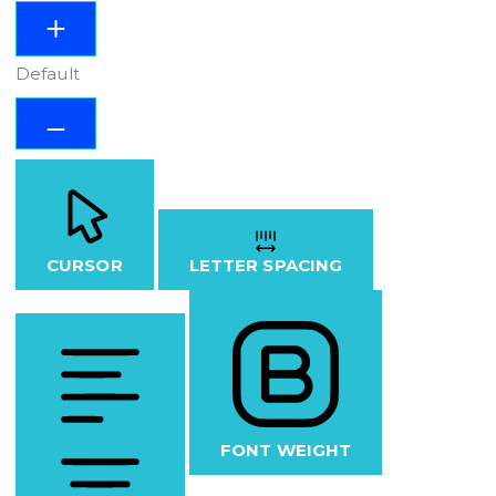
Default
CURSOR
LETTER SPACING
FONT WEIGHT