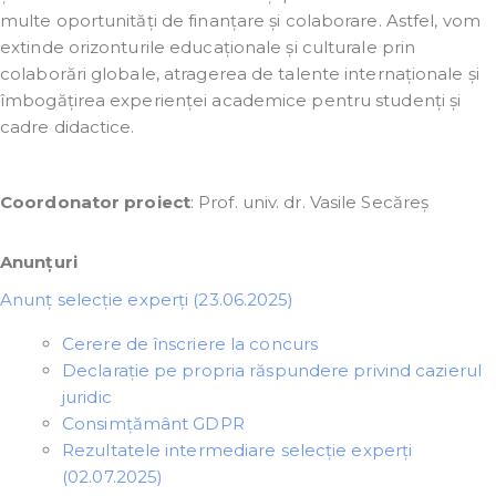
multe oportunități de finanțare și colaborare. Astfel, vom
extinde orizonturile educaționale și culturale prin
colaborări globale, atragerea de talente internaționale și
îmbogățirea experienței academice pentru studenți și
cadre didactice.
Coordonator proiect
: Prof. univ. dr. Vasile Secăreș
Anunțuri
Anunț selecție experți (23.06.2025)
Cerere de înscriere la concurs
Declarație pe propria răspundere privind cazierul
juridic
Consimțământ GDPR
Rezultatele intermediare selecție experți
(02.07.2025)