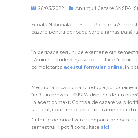
26/05/2022
Anunţuri Cazare SNSPA
,
St
Școala Națională de Studii Politice și Administr
cazare pentru perioada care a rămas până la fi
În perioada sesiunii de examene din semestrul
căminele studențești se poate face în limita loc
completarea
acestui formular online
, în p
Menționăm că numărul refugiaților ucraineni c
încât, în prezent, SNSPA dispune de un număr 
În acest context, Comisia de cazare va prioriti
student, conform planificării examenelor din 
Criteriile de prioritizare și departajare pent
semestrul II pot fi consultate
aici
.