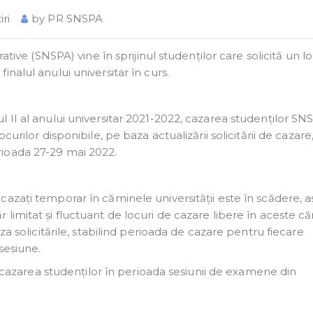
iri
by
PR SNSPA
ative (SNSPA) vine în sprijinul studenților care solicită un l
nalul anului universitar în curs.
 II al anului universitar 2021-2022, cazarea studenților SN
urilor disponibile, pe baza actualizării solicitării de cazare,
erioada 27-29 mai 2022.
azați temporar în căminele universității este în scădere, as
limitat și fluctuant de locuri de cazare libere în aceste c
za solicitările, stabilind perioada de cazare pentru fiecare
sesiune.
ru cazarea studenților în perioada sesiunii de examene din