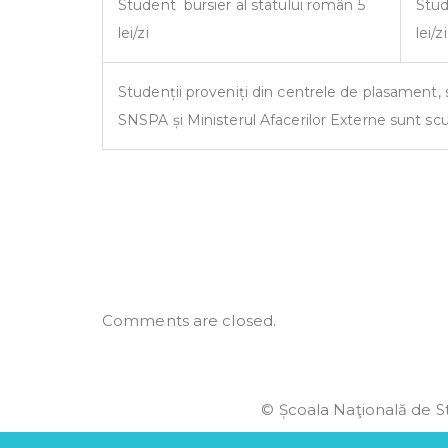
Student bursier al statului român 5
Stud
lei/zi
lei/zi
Studenții proveniți din centrele de plasament, st
SNSPA și Ministerul Afacerilor Externe sunt scut
Comments are closed.
© Școala Naţională de St