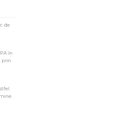
oc de
SPA în
 prin
tfel
ămine.