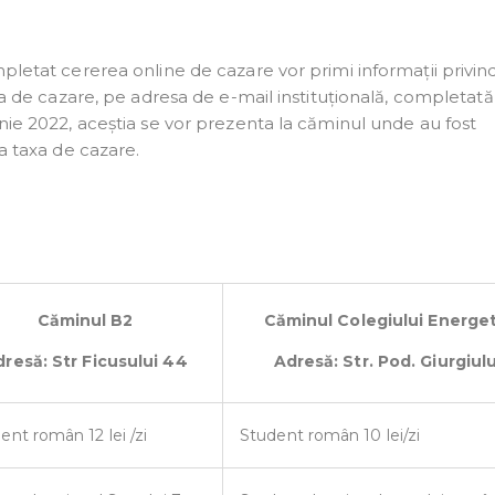
mpletat cererea online de cazare vor primi informații privin
ura de cazare, pe adresa de e-mail instituțională, completată
unie 2022, aceștia se vor prezenta la căminul unde au fost
ta taxa de cazare.
Căminul B2
Căminul Colegiului Energet
resă: Str Ficusului 44
Adresă: Str. Pod. Giurgiulu
ent român 12 lei /zi
Student român 10 lei/zi