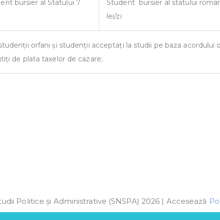
ent bursier al Statului 7
Student bursier al statului româ
lei/zi
udenții orfani și studenții acceptați la studii pe baza acordului 
iți de plata taxelor de cazare;
udii Politice și Administrative (SNSPA) 2026 | Accesează
Pol