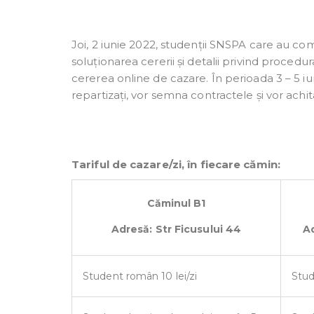
Joi, 2 iunie 2022, studenții SNSPA care au co
soluționarea cererii și detalii privind proced
cererea online de cazare. În perioada 3 – 5 i
repartizați, vor semna contractele și vor achi
Tariful de cazare/zi, în fiecare cămin:
Căminul B1
Adresă: Str Ficusului 44
Ad
Student român 10 lei/zi
Stud