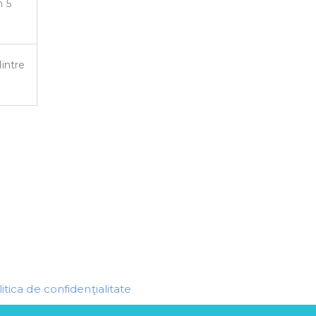
n 5
dintre
itica de confidenţialitate