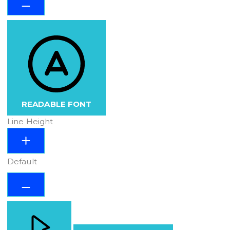
READABLE FONT
Line Height
Default