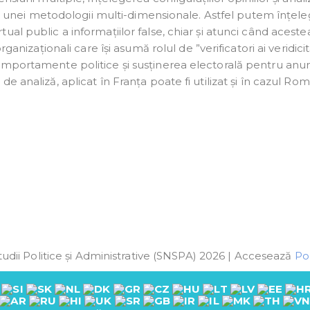
rul unei metodologii multi-dimensionale. Astfel putem înțel
al public a informațiilor false, chiar și atunci când aceste
ganizaționali care își asumă rolul de ”verificatori ai veridicită
omportamente politice și susținerea electorală pentru anu
 analiză, aplicat în Franța poate fi utilizat și în cazul Rom
udii Politice și Administrative (SNSPA) 2026 | Accesează
Pol