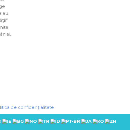
ege
a au
ții”
mite
âniei,
itica de confidenţialitate