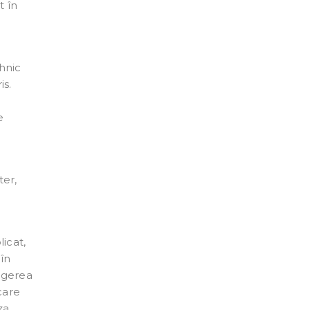
t în
ehnic
is.
e
ter,
icat,
 în
egerea
care
za