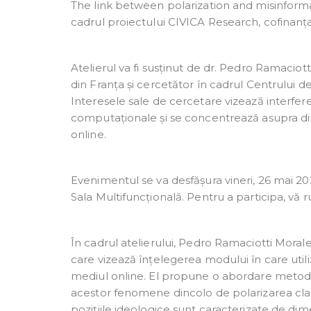
The link between polarization and misinformati
cadrul proiectului CIVICA Research, cofinanț
Atelierul va fi susținut de dr. Pedro Ramaciott
din Franța și cercetător în cadrul Centrului d
Interesele sale de cercetare vizează interfere
computaționale și se concentrează asupra din
online.
Evenimentul se va desfășura vineri, 26 mai 2023
Sala Multifuncțională. Pentru a participa, vă
În cadrul atelierului, Pedro Ramaciotti Moral
care vizează înțelegerea modului în care utiliza
mediul online. El propune o abordare metodol
acestor fenomene dincolo de polarizarea clasi
pozițiile ideologice sunt caracterizate de dimen