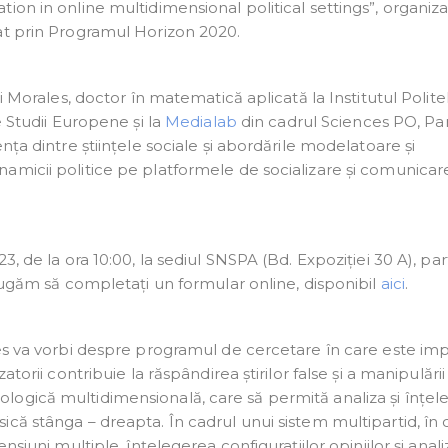
on in online multidimensional political settings”, organiza
at prin Programul Horizon 2020.
i Morales, doctor în matematică aplicată la Institutul Polit
e Studii Europene și la
Medialab
din cadrul Sciences PO, Par
nța dintre științele sociale și abordările modelatoare și
amicii politice pe platformele de socializare și comunicar
, de la ora 10:00, la sediul SNSPA (Bd. Expoziției 30 A), par
 rugăm să completați un formular online, disponibil
aici
.
es va vorbi despre programul de cercetare în care este impl
torii contribuie la răspândirea știrilor false și a manipulării
ogică multidimensională, care să permită analiza și înțel
că stânga – dreapta. În cadrul unui sistem multipartid, în 
siuni multiple, înțelegerea configurațiilor opiniilor și anali