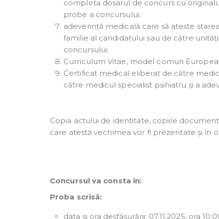
completa dosarul de concurs cu originalul c
probe a concursului;
adeverință medicală care să ateste stare
familie al candidatului sau de către unitățil
concursului;
Curriculum Vitae, model comun Europea
Certificat medical eliberat de către medi
către medicul specialist psihiatru și a ad
Copia actului de identitate, copiile document
care atestă vechimea vor fi prezentate și în ori
Concursul va consta în:
Proba scrisă:
data şi ora desfăşurării: 07.11.2025, ora 10:0