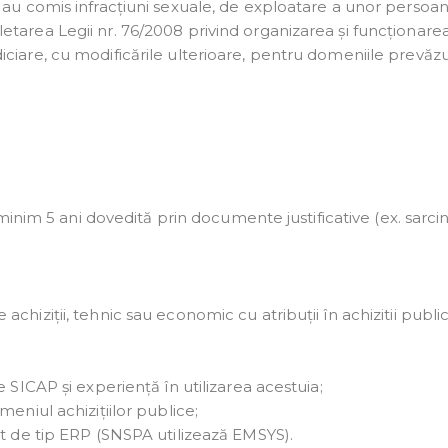
 au comis infracțiuni sexuale, de exploatare a unor persoa
tarea Legii nr. 76/2008 privind organizarea și funcționare
ciare, cu modificările ulterioare, pentru domeniile prevăzu
inim 5 ani dovedită prin documente justificative (ex. sarcin
hiziții, tehnic sau economic cu atribuții în achizitii public
 SICAP și experiență în utilizarea acestuia;
eniul achizițiilor publice;
at de tip ERP (SNSPA utilizează EMSYS).