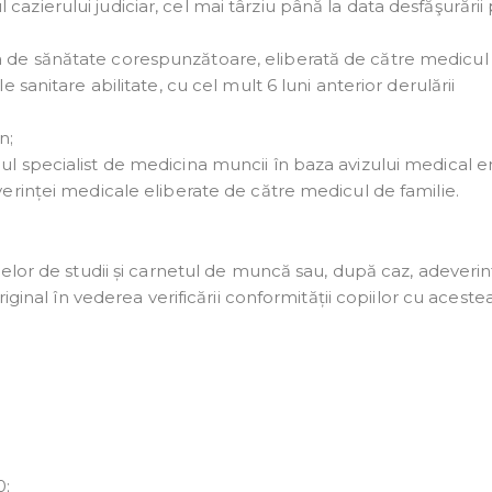
azierului judiciar, cel mai târziu până la data desfăşurării
a de sănătate corespunzătoare, eliberată de către medicul
e sanitare abilitate, cu cel mult 6 luni anterior derulării
n;
cul specialist de medicina muncii în baza avizului medical 
everinței medicale eliberate de către medicul de familie.
elor de studii și carnetul de muncă sau, după caz, adeverin
ginal în vederea verificării conformității copiilor cu acestea
0;