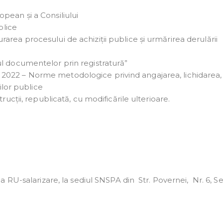
pean și a Consiliului
blice
rea procesului de achiziții publice și urmărirea derulării
ul documentelor prin registratură”
2022 – Norme metodologice privind angajarea, lichidarea,
iilor publice
rucții, republicată, cu modificările ulterioare.
RU-salarizare, la sediul SNSPA din Str. Povernei, Nr. 6, Se