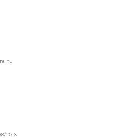
are nu
 98/2016