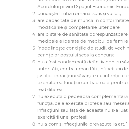
Acordului privind Spațiul Economic Europ
cunoaște limba română, scris și vorbit;
are capacitate de muncă în conformitate 
modificările și completările ulterioare;
are o stare de sănătate corespunzătoare 
medicale eliberate de medicul de familie s
îndeplinește condițiile de studii, de vechim
cerințelor postului scos la concurs;
nu a fost condamnată definitiv pentru săvâr
autorității, contra umanității, infracțiuni de
justiției, infracțiuni săvârșite cu intenție
exercitarea funcției contractuale pentru c
reabilitarea;
nu execută o pedeapsă complementară prin
funcția, de a exercita profesia sau meseria
infracțiunii sau față de aceasta nu s-a luat
exercitării unei profesii
nu a comis infracțiunile prevăzute la art. 1