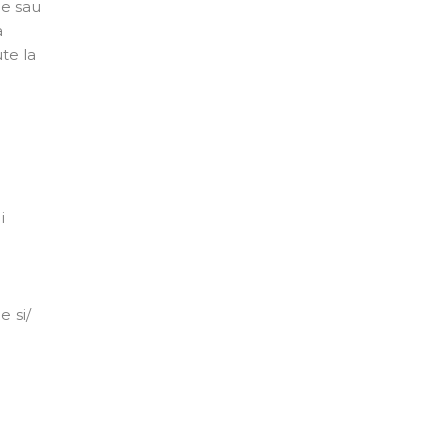
ne sau
a
te la
i
e si/