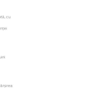
tă, cu
nței
irii
a
vârșirea