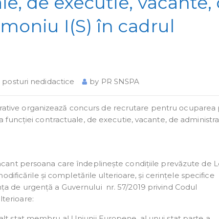
le, de executie, vacante,
moniu I(S) în cadrul
şi posturi nedidactice
by
PR SNSPA
istrative organizează concurs de recrutare pentru ocuparea
funcției contractuale, de executie, vacante, de administra
cant persoana care îndeplinește condițiile prevăzute de 
ificările și completările ulterioare, și cerințele specifice
nanța de urgență a Guvernului nr. 57/2019 privind Codul
lterioare:
lt stat membru al Uniunii Europene, al unui stat parte a