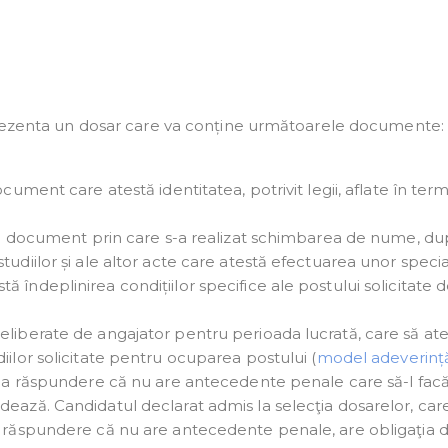
 prezenta un dosar care va conține următoarele documente:
ocument care atestă identitatea, potrivit legii, aflate în te
ltui document prin care s-a realizat schimbarea de nume, du
udiilor și ale altor acte care atestă efectuarea unor special
 îndeplinirea condițiilor specifice ale postului solicitate 
eliberate de angajator pentru perioada lucrată, care să at
iilor solicitate pentru ocuparea postului (
model adeverinț
pria răspundere că nu are antecedente penale care să-l fac
dează. Candidatul declarat admis la selecţia dosarelor, car
a răspundere că nu are antecedente penale, are obligaţia 