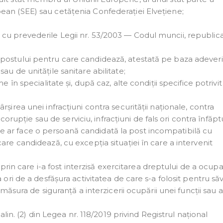
ean (SEE) sau cetățenia Confederației Elvețiene;
cu prevederile Legii nr. 53/2003 — Codul muncii, republica
postului pentru care candidează, atestată pe baza adeveri
au de unitățile sanitare abilitate;
e în specialitate și, după caz, alte condiții specifice potrivit
șirea unei infracțiuni contra securității naționale, contra
 corupție sau de serviciu, infracțiuni de fals ori contra înfăptu
 care ar face o persoană candidată la post incompatibilă cu
are candidează, cu excepția situației în care a intervenit
 care i-a fost interzisă exercitarea dreptului de a ocup
 ori de a desfășura activitatea de care s-a folosit pentru să
 măsura de siguranță a interzicerii ocupării unei funcții sau a
 alin. (2) din Legea nr. 118/2019 privind Registrul național