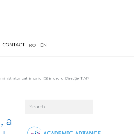
CONTACT
RO
|
EN
inistrator patrimoniu I(S) în cadrul Direcției TIAP
, a