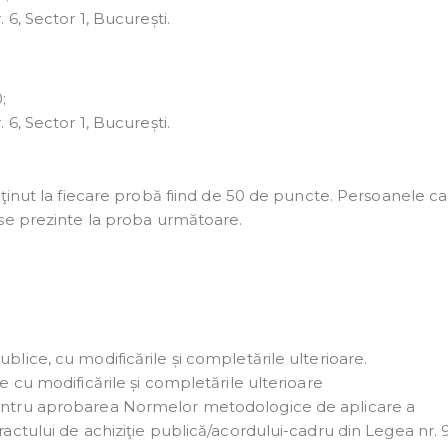
. 6, Sector 1, București.
;
. 6, Sector 1, București.
ţinut la fiecare probă fiind de 50 de puncte. Persoanele c
se prezinte la proba următoare.
blice, cu modificările și completările ulterioare.
ce cu modificările și completările ulterioare
 pentru aprobarea Normelor metodologice de aplicare a
tractului de achiziţie publică/acordului-cadru din Legea nr.