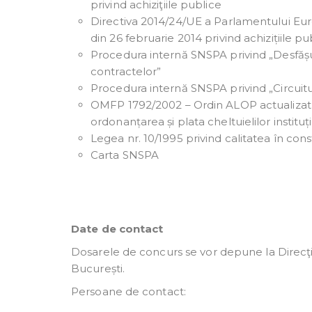
privind achiziţiile publice
Directiva 2014/24/UE a Parlamentului Euro
din 26 februarie 2014 privind achizițiile pu
Procedura internă SNSPA privind „Desfășura
contractelor”
Procedura internă SNSPA privind „Circuit
OMFP 1792/2002 – Ordin ALOP actualizat 
ordonanțarea și plata cheltuielilor instituț
Legea nr. 10/1995 privind calitatea în const
Carta SNSPA
Date de contact
Dosarele de concurs se vor depune la Direcţia 
București.
Persoane de contact: