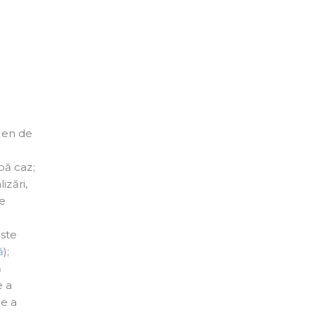
rmen de
pă caz;
izări,
de
este
ă
);
ă
e a
de a