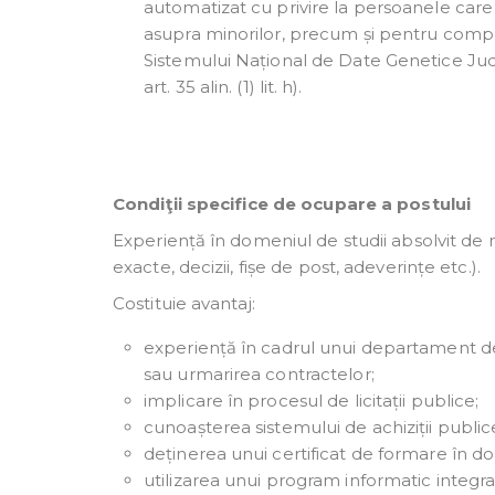
automatizat cu privire la persoanele care
asupra minorilor, precum și pentru comple
Sistemului Național de Date Genetice Judi
art. 35 alin. (1) lit. h).
Condiţii specifice de ocupare a postului
Experiență în domeniul de studii absolvit de m
exacte, decizii, fișe de post, adeverințe etc.).
Costituie avantaj:
experiență în cadrul unui departament de ac
sau urmarirea contractelor;
implicare în procesul de licitații publice;
cunoașterea sistemului de achiziții publice
deținerea unui certificat de formare în dom
utilizarea unui program informatic integr