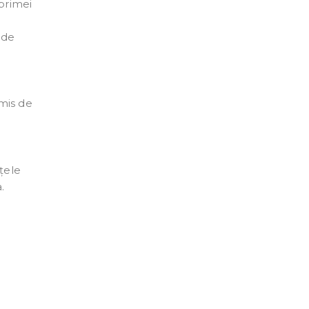
 primei
 de
emis de
țele
.