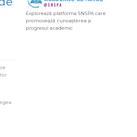
 de
Explorează platforma SNSPA care
promovează cunoașterea și
progresul academic
 pe
tor
Legea