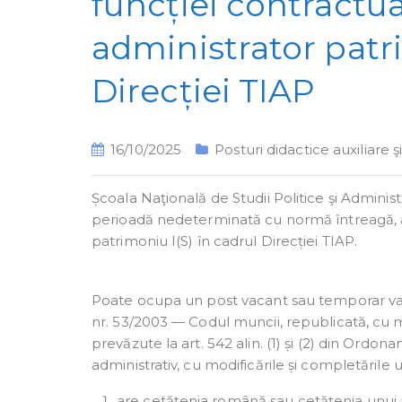
funcției contractua
administrator patri
Direcției TIAP
16/10/2025
Posturi didactice auxiliare 
Școala Naţională de Studii Politice şi Admin
perioadă nedeterminată cu normă întreagă, a 
patrimoniu I(S) în cadrul Direcției TIAP.
Poate ocupa un post vacant sau temporar va
nr. 53/2003 — Codul muncii, republicată, cu mod
prevăzute la art. 542 alin. (1) și (2) din Ordo
administrativ, cu modificările și completările u
are cetățenia română sau cetățenia unui a