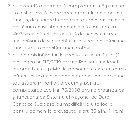
nu execută o pedeapsă complementară prin care
i-a fost interzisă exercitarea dreptului de a ocupa
funcția, de a exercita profesia sau meseria ori de a
desfășura activitatea de care s-a folosit pentru
săvârșirea infracțiunii sau față de aceasta nu s-a
luat măsura de siguranță a interzicerii ocupării unei
funcții sau a exercitării unei profesii
nu a comis infracțiunile prevăzute la art. 1 alin. (2)
din Legea nr. 118/2019 privind Registrul național
automatizat cu privire la persoanele care au comis
infracțiuni sexuale, de exploatare a unor persoane
sau asupra minorilor, precum și pentru
completarea Legii nr. 76/2008 privind organizarea
și funcționarea Sistemului Național de Date
Genetice Judiciare, cu modificările ulterioare,
pentru domeniile prevăzute la art. 35 alin. (1) lit. h).