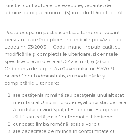
funcției contractuale, de executie, vacante, de
administrator patrimoniu I(S) în cadrul Direcției TIAP.
Poate ocupa un post vacant sau temporar vacant
persoana care îndeplinește condițiile prevăzute de
Legea nr. 53/2003 — Codul muncii, republicată, cu
modificările și completările ulterioare, și cerințele
specifice prevăzute la art. 542 alin. (1) și (2) din
Ordonanța de urgență a Guvernului nr. 57/2019
privind Codul administrativ, cu modificările și
completările ulterioare:
are cetățenia română sau cetățenia unui alt stat
membru al Uniunii Europene, al unui stat parte a
Acordului privind Spațiul Economic European
(SEE) sau cetățenia Confederației Elvețiene;
cunoaște limba română, scris și vorbit;
are capacitate de muncă în conformitate cu