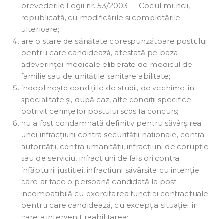
prevederile Legii nr. 53/2003 — Codul muncii,
republicată, cu modificările și completările
ulterioare;
are o stare de sănătate corespunzătoare postului
pentru care candidează, atestată pe baza
adeverinței medicale eliberate de medicul de
familie sau de unitățile sanitare abilitate;
îndeplinește condițiile de studii, de vechime în
specialitate și, după caz, alte condiții specifice
potrivit cerințelor postului scos la concurs;
nu a fost condamnată definitiv pentru săvârșirea
unei infracțiuni contra securității naționale, contra
autorității, contra umanității, infracțiuni de corupție
sau de serviciu, infracțiuni de fals ori contra
înfăptuirii justiției, infracțiuni săvârșite cu intenție
care ar face o persoană candidată la post
incompatibilă cu exercitarea funcției contractuale
pentru care candidează, cu excepția situației în
care a intervenit reabilitarea;