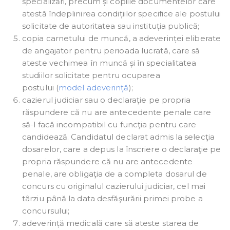
specializări, precum și copiile documentelor care
atestă îndeplinirea condițiilor specifice ale postului
solicitate de autoritatea sau instituția publică;
copia carnetului de muncă, a adeverinței eliberate
de angajator pentru perioada lucrată, care să
ateste vechimea în muncă și în specialitatea
studiilor solicitate pentru ocuparea
postului (
model adeverință
);
cazierul judiciar sau o declaraţie pe propria
răspundere că nu are antecedente penale care
să-l facă incompatibil cu funcţia pentru care
candidează. Candidatul declarat admis la selecţia
dosarelor, care a depus la înscriere o declaraţie pe
propria răspundere că nu are antecedente
penale, are obligaţia de a completa dosarul de
concurs cu originalul cazierului judiciar, cel mai
târziu până la data desfăşurării primei probe a
concursului;
adeverință medicală care să ateste starea de