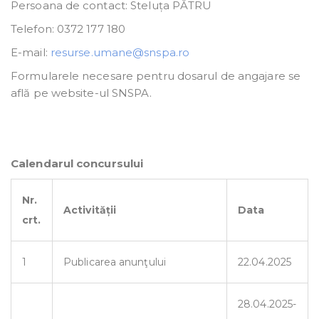
Persoana de contact: Steluța PĂTRU
Telefon: 0372 177 180
E-mail:
resurse.umane@snspa.ro
Formularele necesare pentru dosarul de angajare se
află pe website-ul SNSPA.
Calendarul concursului
Nr.
Activității
Data
crt.
1
Publicarea anunţului
22.04.2025
28.04.2025-