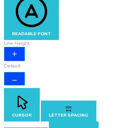
READABLE FONT
Line Height
Default
CURSOR
LETTER SPACING