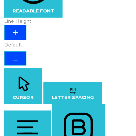
READABLE FONT
Line Height
Default
CURSOR
LETTER SPACING