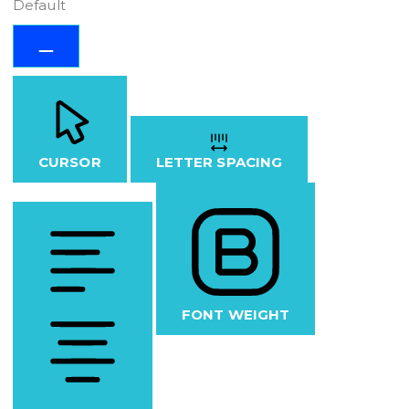
Default
CURSOR
LETTER SPACING
FONT WEIGHT