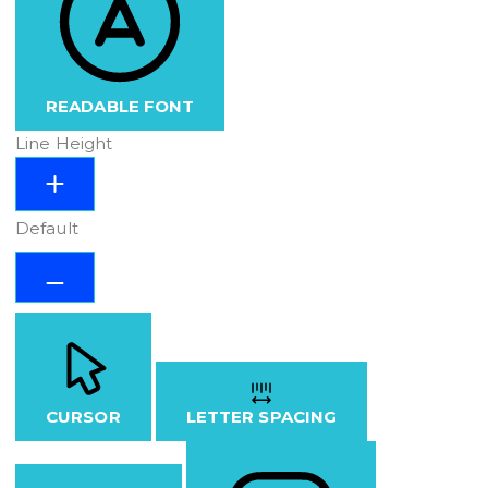
READABLE FONT
Line Height
Default
CURSOR
LETTER SPACING