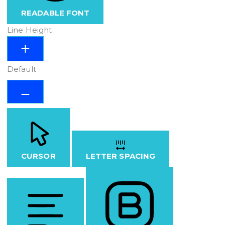
READABLE FONT
Line Height
Default
CURSOR
LETTER SPACING