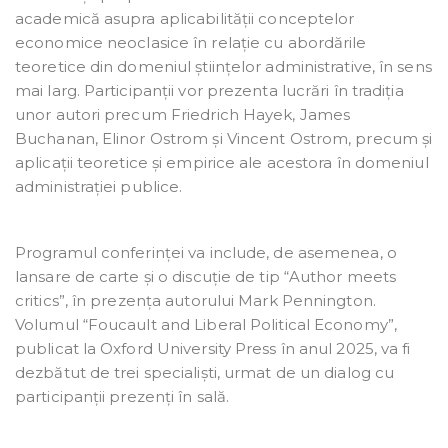
academică asupra aplicabilității conceptelor
economice neoclasice în relație cu abordările
teoretice din domeniul științelor administrative, în sens
mai larg. Participanții vor prezenta lucrări în tradiția
unor autori precum Friedrich Hayek, James
Buchanan, Elinor Ostrom și Vincent Ostrom, precum și
aplicații teoretice și empirice ale acestora în domeniul
administrației publice.
Programul conferinței va include, de asemenea, o
lansare de carte și o discuție de tip “Author meets
critics”, în prezența autorului Mark Pennington.
Volumul “Foucault and Liberal Political Economy”,
publicat la Oxford University Press în anul 2025, va fi
dezbătut de trei specialiști, urmat de un dialog cu
participanții prezenți în sală.