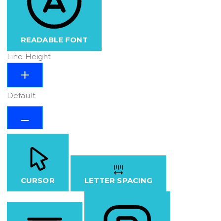
READABLE FONT
Line Height
Default
CURSOR
LETTER SPACING