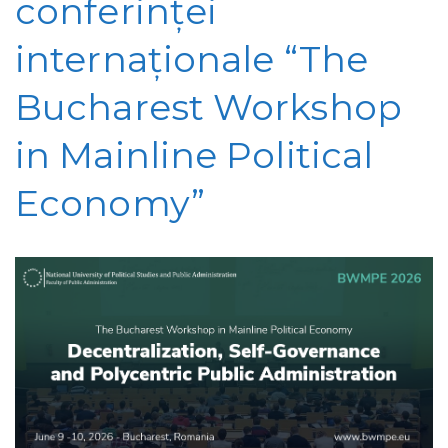
conferinței
internaționale “The
Bucharest Workshop
in Mainline Political
Economy”