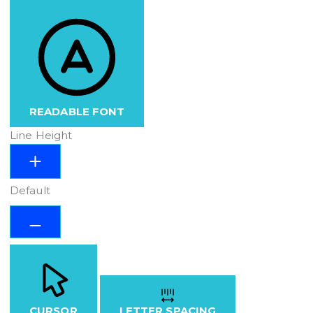
READABLE FONT
Line Height
Default
CURSOR
LETTER SPACING