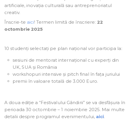
artificiale, inovația culturală sau antreprenoriatul
creativ.
Înscrie-te
aici
! Termen limită de înscriere:
22
octombrie 2025
10 studenți selectați pe plan național vor participa la:
sesiuni de mentorat internațional cu experți din
UK, SUA și România
workshopuri intensive și pitch final în fața juriului
premii în valoare totală de 3.000 Euro.
A doua ediție a “Festivalului Gândirii” se va desfășura în
perioada 30 octombrie – 1 noiembrie 2025. Mai multe
detalii despre programul evenimentului,
aici
.