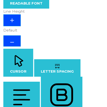
READABLE FONT
Line Height
Default
CURSOR
LETTER SPACING