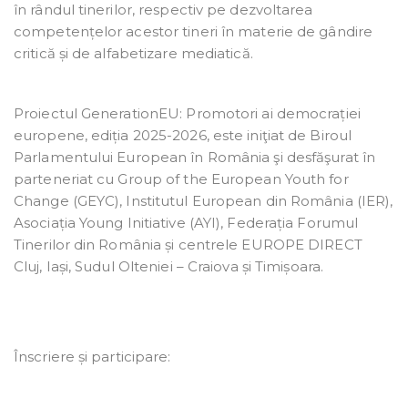
în rândul tinerilor, respectiv pe dezvoltarea
competențelor acestor tineri în materie de gândire
critică și de alfabetizare mediatică.
Proiectul GenerationEU: Promotori ai democrației
europene, ediția 2025-2026, este iniţiat de Biroul
Parlamentului European în România şi desfăşurat în
parteneriat cu Group of the European Youth for
Change (GEYC), Institutul European din România (IER),
Asociația Young Initiative (AYI), Federația Forumul
Tinerilor din România și centrele EUROPE DIRECT
Cluj, Iași, Sudul Olteniei – Craiova și Timișoara.
Înscriere și participare: