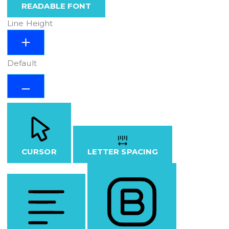
READABLE FONT
Line Height
Default
CURSOR
LETTER SPACING