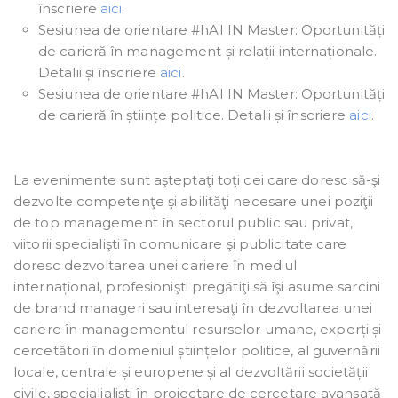
înscriere
aici
.
Sesiunea de orientare #hAI IN Master: Oportunități
de carieră în management și relații internaționale.
Detalii și înscriere
aici
.
Sesiunea de orientare #hAI IN Master: Oportunități
de carieră în științe politice. Detalii și înscriere
aici
.
La evenimente sunt aşteptaţi toţi cei care doresc să-şi
dezvolte competenţe şi abilităţi necesare unei poziţii
de top management în sectorul public sau privat,
viitorii specialişti în comunicare şi publicitate care
doresc dezvoltarea unei cariere în mediul
internațional, profesionişti pregătiţi să îşi asume sarcini
de brand manageri sau interesaţi în dezvoltarea unei
cariere în managementul resurselor umane, experți și
cercetători în domeniul științelor politice, al guvernării
locale, centrale și europene și al dezvoltării societății
civile, specialialiști în proiectare de cercetare avansată