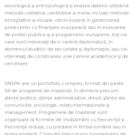
sociologică și antropologică și analiza datelor utilizând
metode calitative, cantitative și mixte, inclusiv metode
etnografice și vizuale, viitorii experţi în gestionarea
proiectelor cu finanţare europeană sau în evaluarea
de politici publice şi a programelor europene, toţi cei
care sunt interesaţi de o carieră diplomatică, în
domeniul studiilor de securitate şi diplomaţiei, sau cei
interesaţi de construirea unei cariere academice şi de
cercetare.
SNSPA are un portofoliu complex, format din peste
58 de programe de masterat, în domenii precum:
științe politice, ştiinţe administrative, drept, ştiinţe ale
comunicării, sociologie, relații internaționale şi
management. Programele de masterat sunt
organizate la formele de învăţământ cu frecvenţă şi
frecvenţă redusă, cu predare în limba română sau în
limba engleză. Consultă lista tuturor programelor de