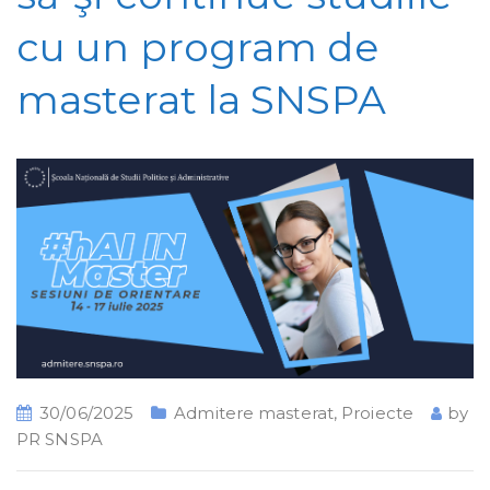
cu un program de
masterat la SNSPA
30/06/2025
Admitere masterat
,
Proiecte
by
PR SNSPA