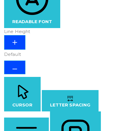
READABLE FONT
Line Height
Default
CURSOR
LETTER SPACING