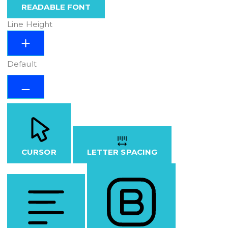
READABLE FONT
Line Height
Default
CURSOR
LETTER SPACING