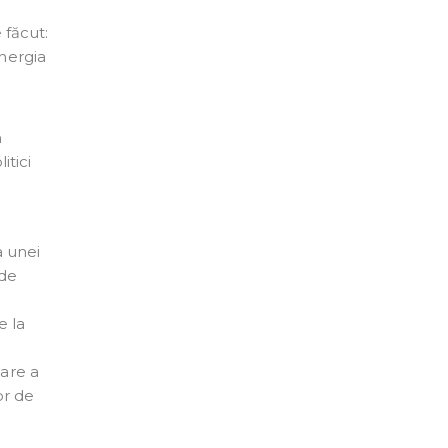
 făcut:
Energia
i
n
itici
a unei
 de
e la
eare a
or de