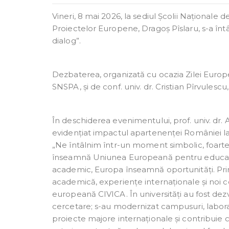
Vineri, 8 mai 2026, la sediul Școlii Naționale de 
Proiectelor Europene, Dragoș Pîslaru, s-a înt
dialog”.
Dezbaterea, organizată cu ocazia Zilei Europe
SNSPA, și de conf. univ. dr. Cristian Pîrvulescu
În deschiderea evenimentului, prof. univ. dr. 
evidențiat impactul apartenenței României la 
„Ne întâlnim într-un moment simbolic, foarte
înseamnă Uniunea Europeană pentru educație,
academic, Europa înseamnă oportunități. Prin 
academică, experiențe internaționale și noi c
europeană CIVICA. În universități au fost dezv
cercetare; s-au modernizat campusuri, laborato
proiecte majore internaționale și contribuie cu