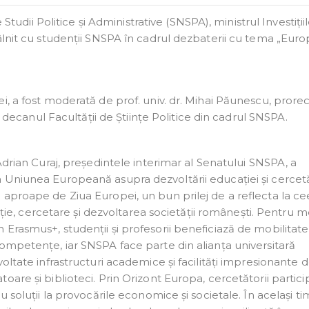
Studii Politice și Administrative (SNSPA), ministrul Investițiil
âlnit cu studenții SNSPA în cadrul dezbaterii cu tema „Euro
i, a fost moderată de prof. univ. dr. Mihai Păunescu, prorec
, decanul Facultății de Științe Politice din cadrul SNSPA.
Adrian Curaj, președintele interimar al Senatului SNSPA, a
Uniunea Europeană asupra dezvoltării educației și cercetăr
 aproape de Ziua Europei, un bun prilej de a reflecta la c
 cercetare și dezvoltarea societății românești. Pentru m
Erasmus+, studenții și profesorii beneficiază de mobilitate
ompetențe, iar SNSPA face parte din alianța universitară
oltate infrastructuri academice și facilități impresionante 
are și biblioteci. Prin Orizont Europa, cercetătorii partici
 soluții la provocările economice și societale. În același ti