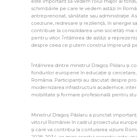
este important să vedem rolul major al fonduri
schimbările pe care le vedem astăzi în România
antreprenoriat, sănătate sau administrație. As
coeziune, redresare și reziliență, în sinergi
contribuie la consolidarea unei societăți mai
pentru viitor. Întâlnirea de astăzi a reprezen
despre ceea ce putem construi împreună pentru
Întâlnirea dintre ministrul Dragoș Pîslaru și 
fondurilor europene în educație și cercetare, 
România. Participanții au discutat despre pro
modernizarea infrastructurii academice, intern
mobilitate și formare profesională pentru stud
Ministrul Dragoș Pâslaru a punctat importanț
viitorul României în cadrul proiectului europ
și care va contribui la conturarea viziunii
2028-2034, iar miza acestui exercițiu este un