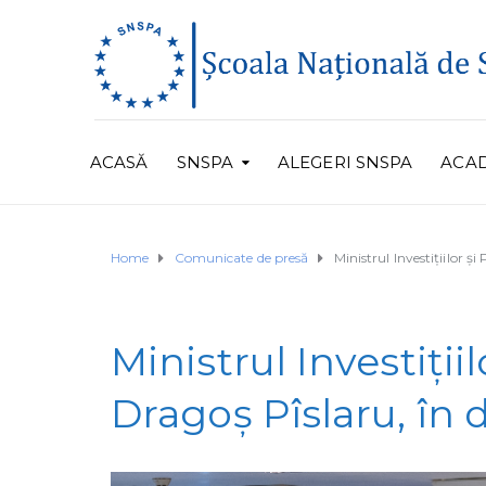
ACASĂ
SNSPA
ALEGERI SNSPA
ACA
Home
Comunicate de presă
Ministrul Investițiilor ș
Ministrul Investiții
Dragoș Pîslaru, în 