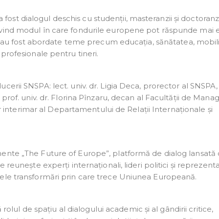
st dialogul deschis cu studenții, masteranzii și doctoranzi
ivind modul în care fondurile europene pot răspunde mai e
rii au fost abordate teme precum educația, sănătatea, mobil
profesionale pentru tineri.
erii SNSPA: lect. univ. dr. Ligia Deca, prorector al SNSPA,
 prof. univ. dr. Florina Pînzaru, decan al Facultății de Ma
tor interimar al Departamentului de Relații Internaționale și
mente „The Future of Europe”, platformă de dialog lansată
reunește experți internaționali, lideri politici și reprezenta
lele transformări prin care trece Uniunea Europeană.
 rolul de spațiu al dialogului academic și al gândirii critice,