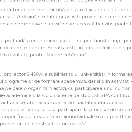
delul economic se schimbă, iar România are o alegere de
ean sau să devină contributor activ la proiectul european. 
ntaje competitive clare și în care această tranziție poate f
 profundă a economiei sociale – nu prin transferuri, ci pri
an de care dispunem. Aceasta este, în fond, definiția unei pol
în rezultate pentru fiecare cetățean.”
u, prorector SNSPA, a subliniat rolul universității în formare
ul programelor de formare academică, dar și prin activități
pe care o organizăm astăzi, cu participarea unui număr
e academice și la cicluri diferite de studii, SNSPA contribui
activă a cetățeniei europene. Solidaritatea europeană
elor de asistență, ci și să participăm la procesul de co-cr
Europei. Încurajarea autonomiei individuale și a capabilitățil
le procesului de construcție europeană.”