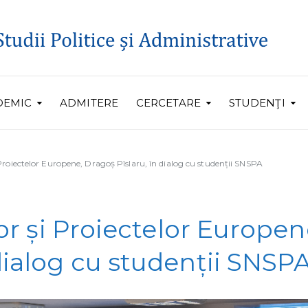
DEMIC
ADMITERE
CERCETARE
STUDENŢI
i Proiectelor Europene, Dragoș Pîslaru, în dialog cu studenții SNSPA
lor și Proiectelor Europen
dialog cu studenții SNSP