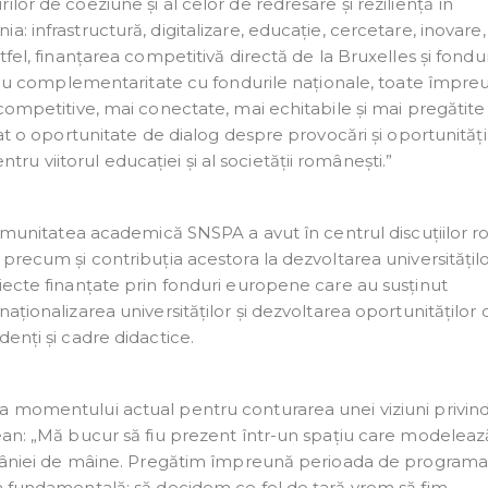
lor de coeziune și al celor de redresare și reziliență în
: infrastructură, digitalizare, educație, cercetare, inovare,
tfel, finanțarea competitivă directă de la Bruxelles și fondu
e sau complementaritate cu fondurile naționale, toate împre
 competitive, mai conectate, mai echitabile și mai pregătite
tat o oportunitate de dialog despre provocări și oportunități
 viitorul educației și al societății românești.”
comunitatea academică SNSPA a avut în centrul discuțiilor ro
precum și contribuția acestora la dezvoltarea universitățilo
iecte finanțate prin fonduri europene care au susținut
aționalizarea universităților și dezvoltarea oportunităților 
enți și cadre didactice.
a momentului actual pentru conturarea unei viziuni privin
ean: „Mă bucur să fiu prezent într-un spațiu care modeleaz
 României de mâine. Pregătim împreună perioada de program
a fundamentală: să decidem ce fel de țară vrem să fim.