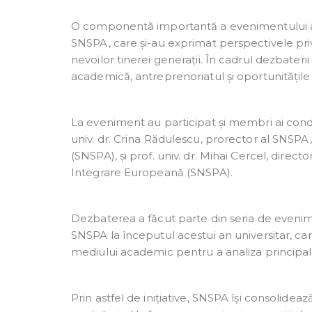
O componentă importantă a evenimentului a fo
SNSPA, care și-au exprimat perspectivele pr
nevoilor tinerei generații. În cadrul dezbate
academică, antreprenoriatul și oportunitățile 
La eveniment au participat și membri ai conduc
univ. dr. Crina Rădulescu, prorector al SNSPA,
(SNSPA), și prof. univ. dr. Mihai Cercel, direc
Integrare Europeană (SNSPA).
Dezbaterea a făcut parte din seria de eveni
SNSPA la începutul acestui an universitar, care 
mediului academic pentru a analiza principa
Prin astfel de inițiative, SNSPA își consolidează