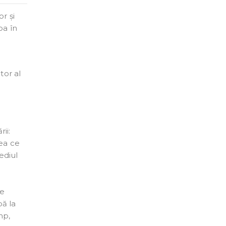
or și
pa în
tor al
ii:
eea ce
ediul
de
pă la
mp,