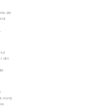
rile de
ună
,
lul
r din
de
d
ă minți
are