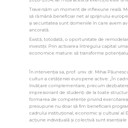
Traversăm un moment de inflexiune reală. Mo
să rămână beneficiar net al sprijinului europ
și securitatea sunt domeniile în care avem ava
ancorată.
Există, totodată, o oportunitate de remodelare
investiții. Prin activarea întregului capital um
economice mature: să transforme potențialul 
În intervenția sa, prof. univ. dr. Mihai Păunesc
culturi a cetățeniei europene active: „În cadr
învățare complementare, precum dezbaterea 
impresionant de studenți de la toate structuril
formarea de competențe privind exercitarea 
presupune nu doar să fim beneficiarii program
cadrului instituțional, economic și cultural al 
acțiune individuală și colectivă sunt esenția