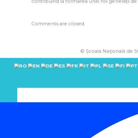
contribuind la formarea unei noi generații de li
Comments are closed.
© Școala Naţională de St