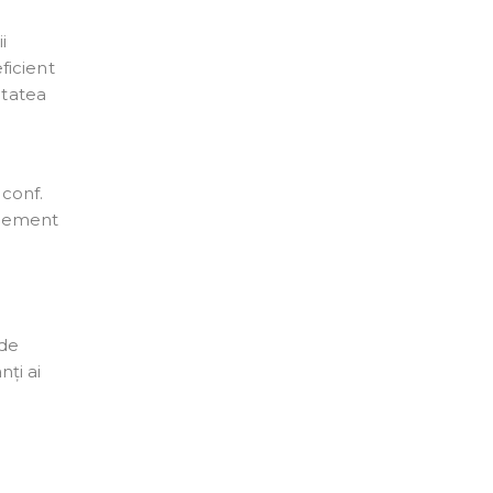
i
ficient
itatea
 conf.
nagement
 de
nți ai