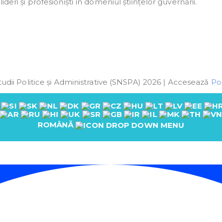
deri și profesioniști în domeniul științelor guvernării.
udii Politice și Administrative (SNSPA) 2026 | Accesează
Pol
ROMÂNĂ