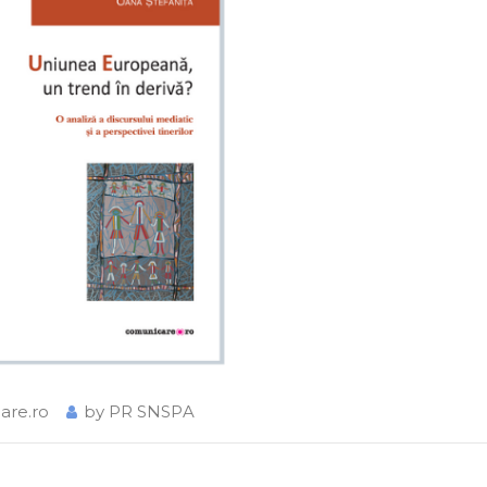
are.ro
by
PR SNSPA