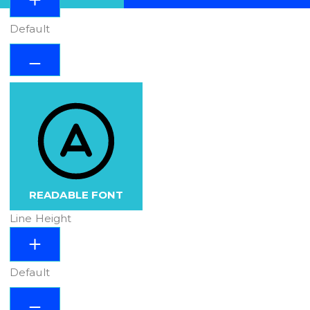
Default
READABLE FONT
Line Height
Default