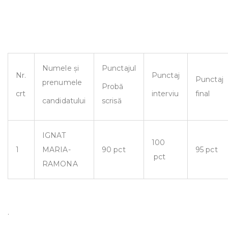
Numele și
Punctajul
Nr.
Punctaj
Punctaj
prenumele
Probă
final
crt
interviu
candidatului
scrisă
IGNAT
100
1
MARIA-
90 pct
95 pct
pct
RAMONA
.