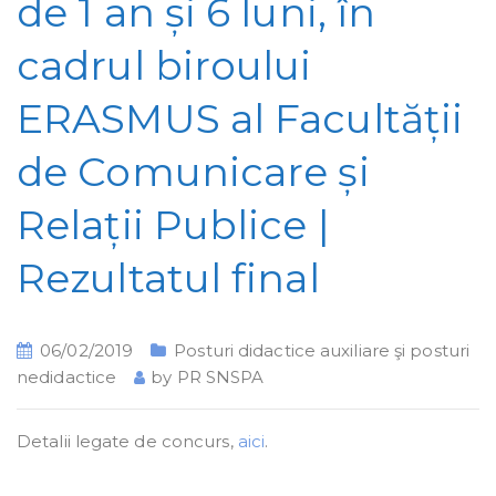
de 1 an și 6 luni, în
cadrul biroului
ERASMUS al Facultății
de Comunicare și
Relații Publice |
Rezultatul final
06/02/2019
Posturi didactice auxiliare şi posturi
nedidactice
by
PR SNSPA
Detalii legate de concurs,
aici
.