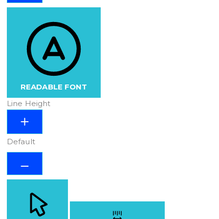
READABLE FONT
Line Height
Default