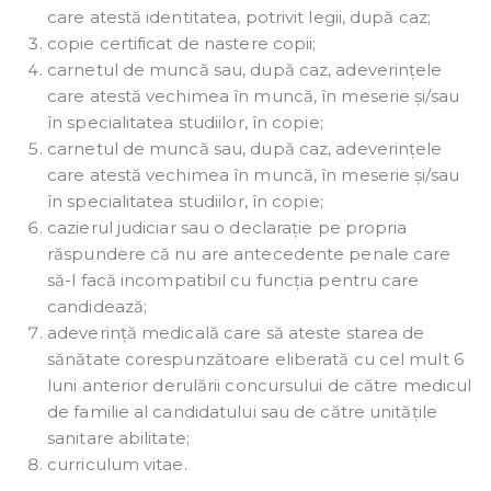
care atestă identitatea, potrivit legii, după caz;
copie certificat de nastere copii;
carnetul de muncă sau, după caz, adeverințele
care atestă vechimea în muncă, în meserie și/sau
în specialitatea studiilor, în copie;
carnetul de muncă sau, după caz, adeverințele
care atestă vechimea în muncă, în meserie și/sau
în specialitatea studiilor, în copie;
cazierul judiciar sau o declarație pe propria
răspundere că nu are antecedente penale care
să-l facă incompatibil cu funcția pentru care
candidează;
adeverință medicală care să ateste starea de
sănătate corespunzătoare eliberată cu cel mult 6
luni anterior derulării concursului de către medicul
de familie al candidatului sau de către unitățile
sanitare abilitate;
curriculum vitae.