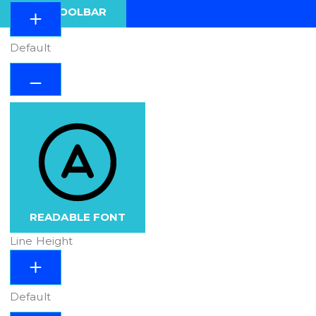
HIDE TOOLBAR
Default
READABLE FONT
Line Height
Default