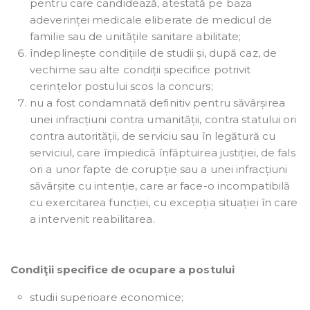
pentru care candidează, atestată pe baza
adeverinței medicale eliberate de medicul de
familie sau de unitățile sanitare abilitate;
îndeplinește condițiile de studii și, după caz, de
vechime sau alte condiții specifice potrivit
cerințelor postului scos la concurs;
nu a fost condamnată definitiv pentru săvârșirea
unei infracțiuni contra umanității, contra statului ori
contra autorității, de serviciu sau în legătură cu
serviciul, care împiedică înfăptuirea justiției, de fals
ori a unor fapte de corupție sau a unei infracțiuni
săvârșite cu intenție, care ar face-o incompatibilă
cu exercitarea funcției, cu excepția situației în care
a intervenit reabilitarea.
Condiţii specifice de ocupare a postului
studii superioare economice;