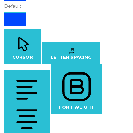
Default
CURSOR
LETTER SPACING
FONT WEIGHT