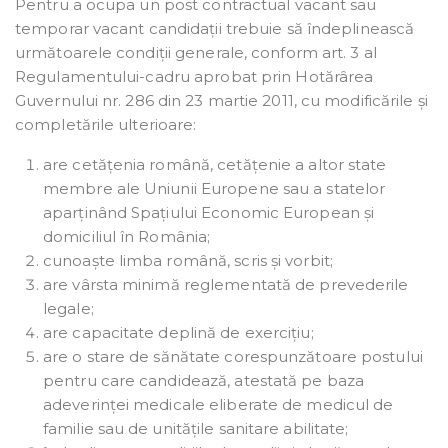
Pentru a ocupa un post contractual vacant sau
temporar vacant candidații trebuie să îndeplinească
următoarele condiții generale, conform art. 3 al
Regulamentului-cadru aprobat prin Hotărârea
Guvernului nr. 286 din 23 martie 2011, cu modificările și
completările ulterioare:
are cetățenia română, cetățenie a altor state
membre ale Uniunii Europene sau a statelor
aparținând Spațiului Economic European și
domiciliul în România;
cunoaște limba română, scris și vorbit;
are vârsta minimă reglementată de prevederile
legale;
are capacitate deplină de exercițiu;
are o stare de sănătate corespunzătoare postului
pentru care candidează, atestată pe baza
adeverinței medicale eliberate de medicul de
familie sau de unitățile sanitare abilitate;