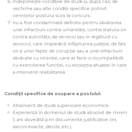
îndeplinește condițiile de studii și, după caz, de
vechime sau alte condiții specifice potrivit
cerințelor postului scos la concurs;
nu a fost condamnată definitiv pentru săvârșirea
unei infracțiuni contra umanității, contra statului ori
contra autorității, de serviciu sau în legătură cu
serviciul, care împiedică înfăptuirea justiției, de fals
ori a unor fapte de corupție sau a unei infracțiuni
săvârșite cu intenție, care ar face-o incompatibilă
cu exercitarea funcției, cu excepția situației în care
a intervenit reabilitarea.
Condiţii specifice de ocupare a postului:
Absolvent de studii superioare economice;
Experiență în domeniul de studii absolvit de minim
5 ani dovedită prin documente justificative (ex.
sarcini exacte, decizii, etc.).