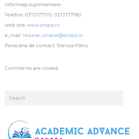
Informaţii suplimentare
Telefon: 0372177170; 0372177180
web site:
www.snspa.ro
e_mail:
resurse.umane@snspa.ro
Persoana de contact: Steluța Pătru
Comments are closed.