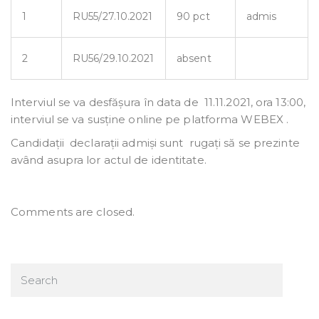
1
RU55/27.10.2021
90 pct
admis
2
RU56/29.10.2021
absent
Interviul se va desfășura în data de 11.11.2021, ora 13:00,
interviul se va susține online pe platforma WEBEX .
Candidații declarații admiși sunt rugați să se prezinte
având asupra lor actul de identitate.
Comments are closed.