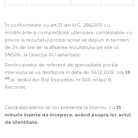
În conformitate cu art.31 din H.G. 286/2011 cu
modificările și completăriile ulterioare, contestațiile cu
privire la rezultatul probei scrise se depun în termen
de 24 de ore de la afișarea rezultatului pe site-ul
SNSPA, la Direcția RU-salarizare.
Pentru postul de referent de specialitate proba
interviului se va desfășura în data de 06.12.2018, ora
13
00
,la sediul din Bld. Expozitiei, nr.30A, etajul 8,
Rectorat.
Candidații admiși se vor prezenta la interviu cu
15
minute înainte de începere, având asupra lor actul
de identitate.