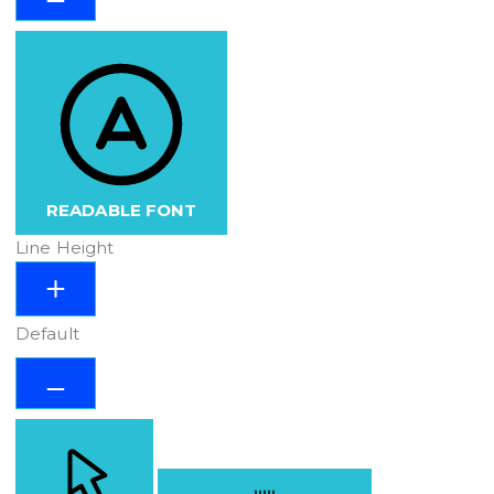
READABLE FONT
Line Height
Default