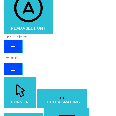
READABLE FONT
Line Height
Default
CURSOR
LETTER SPACING