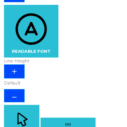
READABLE FONT
Line Height
Default