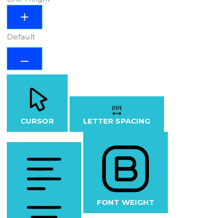
Default
CURSOR
LETTER SPACING
FONT WEIGHT