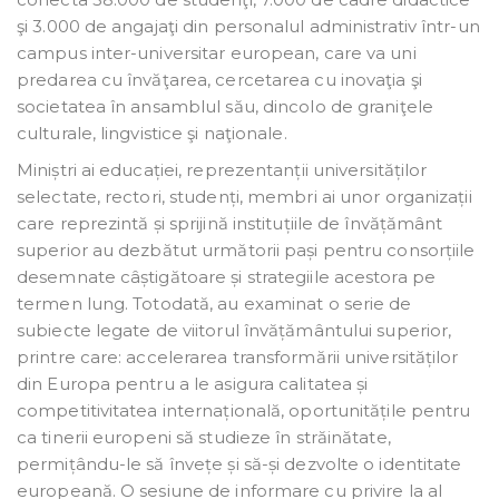
şi 3.000 de angajaţi din personalul administrativ într-un
campus inter-universitar european, care va uni
predarea cu învăţarea, cercetarea cu inovaţia şi
societatea în ansamblul său, dincolo de graniţele
culturale, lingvistice şi naţionale.
Miniștri ai educației, reprezentanții universităților
selectate, rectori, studenți, membri ai unor organizații
care reprezintă și sprijină instituțiile de învățământ
superior au dezbătut următorii pași pentru consorțiile
desemnate câștigătoare și strategiile acestora pe
termen lung. Totodată, au examinat o serie de
subiecte legate de viitorul învățământului superior,
printre care: accelerarea transformării universităților
din Europa pentru a le asigura calitatea și
competitivitatea internațională, oportunitățile pentru
ca tinerii europeni să studieze în străinătate,
permițându-le să învețe și să-și dezvolte o identitate
europeană. O sesiune de informare cu privire la al