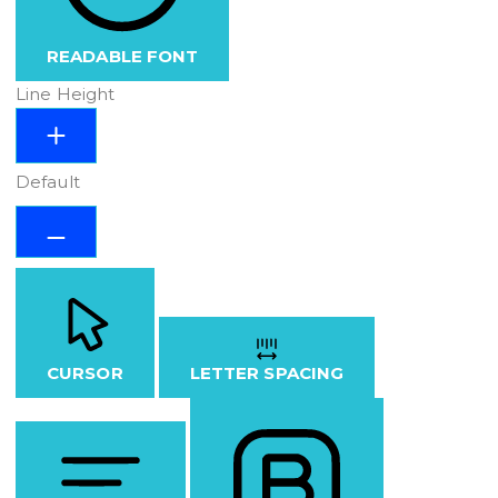
READABLE FONT
Line Height
Default
CURSOR
LETTER SPACING