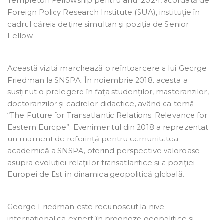
Templeton Fellowship pentru anul 2024, acordată de
Foreign Policy Research Institute (SUA), instituție în
cadrul căreia deține simultan și poziția de Senior
Fellow.
Această vizită marchează o reîntoarcere a lui George
Friedman la SNSPA. În noiembrie 2018, acesta a
susținut o prelegere în fața studenților, masteranzilor,
doctoranzilor și cadrelor didactice, având ca temă
“The Future for Transatlantic Relations. Relevance for
Eastern Europe”. Evenimentul din 2018 a reprezentat
un moment de referință pentru comunitatea
academică a SNSPA, oferind perspective valoroase
asupra evoluției relațiilor transatlantice și a poziției
Europei de Est în dinamica geopolitică globală.
George Friedman este recunoscut la nivel
internațional ca expert în prognoze geopolitice și