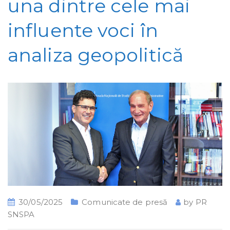
una dintre cele mai
influente voci în
analiza geopolitică
30/05/2025
Comunicate de presă
by
PR
SNSPA