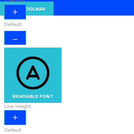
Font Size
HIDE TOOLBAR
Default
READABLE FONT
Line Height
Default