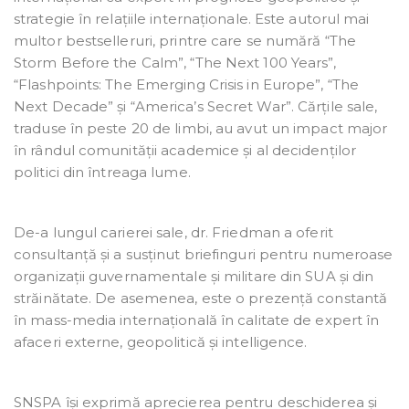
strategie în relațiile internaționale. Este autorul mai
multor bestselleruri, printre care se numără “The
Storm Before the Calm”, “The Next 100 Years”,
“Flashpoints: The Emerging Crisis in Europe”, “The
Next Decade” și “America’s Secret War”. Cărțile sale,
traduse în peste 20 de limbi, au avut un impact major
în rândul comunității academice și al decidenților
politici din întreaga lume.
De-a lungul carierei sale, dr. Friedman a oferit
consultanță și a susținut briefinguri pentru numeroase
organizații guvernamentale și militare din SUA și din
străinătate. De asemenea, este o prezență constantă
în mass-media internațională în calitate de expert în
afaceri externe, geopolitică și intelligence.
SNSPA își exprimă aprecierea pentru deschiderea și