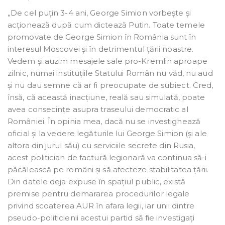
„De cel puțin 3-4 ani, George Simion vorbește și
acționează după cum dictează Putin. Toate temele
promovate de George Simion în România sunt în
interesul Moscovei și în detrimentul țării noastre.
Vedem și auzim mesajele sale pro-Kremlin aproape
zilnic, numai instituțiile Statului Român nu văd, nu aud
și nu dau semne că ar fi preocupate de subiect. Cred,
însă, că această inacțiune, reală sau simulată, poate
avea consecințe asupra traseului democratic al
României. În opinia mea, dacă nu se investighează
oficial și la vedere legăturile lui George Simion (și ale
altora din jurul său) cu serviciile secrete din Rusia,
acest politician de factură legionară va continua să-i
păcălească pe români și să afecteze stabilitatea țării.
Din datele deja expuse în spațiul public, există
premise pentru demararea procedurilor legale
privind scoaterea AUR în afara legii, iar unii dintre
pseudo-politicienii acestui partid să fie investigați