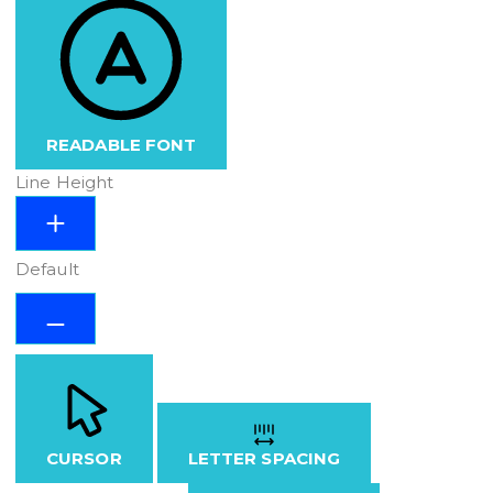
READABLE FONT
Line Height
Default
CURSOR
LETTER SPACING