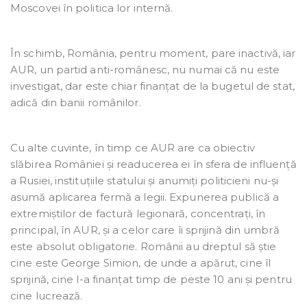
Moscovei în politica lor internă.
În schimb, România, pentru moment, pare inactivă, iar
AUR, un partid anti-românesc, nu numai că nu este
investigat, dar este chiar finanțat de la bugetul de stat,
adică din banii românilor.
Cu alte cuvinte, în timp ce AUR are ca obiectiv
slăbirea României și readucerea ei în sfera de influență
a Rusiei, instituțiile statului și anumiți politicieni nu-și
asumă aplicarea fermă a legii. Expunerea publică a
extremiștilor de factură legionară, concentrați, în
principal, în AUR, și a celor care îi sprijină din umbră
este absolut obligatorie. Românii au dreptul să știe
cine este George Simion, de unde a apărut, cine îl
sprijină, cine l-a finanțat timp de peste 10 ani și pentru
cine lucrează.