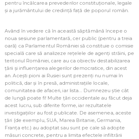
pentru încălcarea prevederilor constituționale, legale
și a jurământului de credință față de poporul român.
Având în vedere că în această săptămână începe o
noua sesiune parlamentară, cer public (pentru a treia
oară) ca Parlamentul României să constituie o comisie
specială care să analizeze rețelele de agenți străini, pe
teritoriul României, care au ca obiectiv destabilizarea
țării și influențarea alegerilor democratice, din acest
an. Acești pioni ai Rusiei sunt prezenți nu numai în
politică, dar și în presă, administrațiile locale,
comunitatea de afaceri, iar lista… Dumnezeu știe cât
de lungă poate fi! Multe țări occidentale au făcut deja
acest lucru, sub diferite forme, iar rezultatele
investigațiilor au fost publicate. De asemenea, aceste
țări (de exemplu, SUA, Marea Britanie, Germania,
Franța etc.) au adoptat sau sunt pe cale să adopte
măsuri concrete, pentru a limita efectele infiltrării