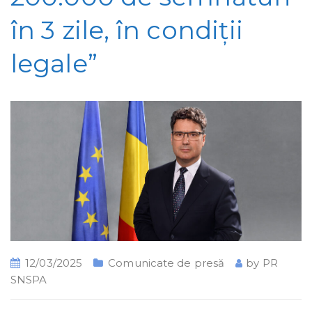
în 3 zile, în condiții
legale”
12/03/2025
Comunicate de presă
by
PR
SNSPA