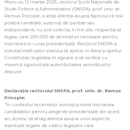
Miercuri, 12 martie 2025, rectorul Școlii Naționale de
Studii Politice și Administrative (SNSPA), prof. univ. dr.
Remus Pricopie, a atras atenția asupra faptului că noii
posibili candidați, susținuți de partide sau
independenți, nu pot colecta, în trei zile, respectând
legea, cele 200.000 de semnături necesare pentru
înscrierea în cursa prezidențială. Rectorul SNSPA a
solicitat instituțiilor statului să aplice, în litera și spiritul
Constituției, legislația în vigoare și să verifice cu
maximă rigurozitate autenticitatea semnăturilor
depuse.
Declarația rectorului SNSPA, prof. univ. dr. Remus
Pricopie:
“În contextul recentelor evoluții privind înscrierea
candidaților pentru alegerile prezidențiale din acest
an, doresc să atrag atenția asupra unor aspecte
esențiale legate de cadrul legislativ care