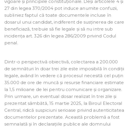
vigoare și principiile constituționale. Deși articolele 4 și
27 din legea 370/2004 pot induce anumite confuzii,
subliniez faptul că toate documentele incluse în
dosarul unui candidat, indiferent de susținerea de care
beneficiază, trebuie să fie legale și să nu intre sub
incidența art. 326 din legea 286/2009 privind Codul
penal.
Dintr-o perspectivă obiectivă, colectarea a 200.000
de semnături în doar trei zile este imposibilă în condiții
legale, având în vedere că procesul necesită cel puțin
35.000 de ore de muncă și resurse financiare estimate
la 1,5 milioane de lei pentru comunicare și organizare.
Prin urmare, un eventual dosar realizat în trei zile și
prezentat sâmbătă, 15 martie 2025, la Biroul Electoral
Central, ridică suspiciuni serioase privind autenticitatea
documentelor prezentate. Această problemă a fost
semnalată și în declarațiile publice ale domnului