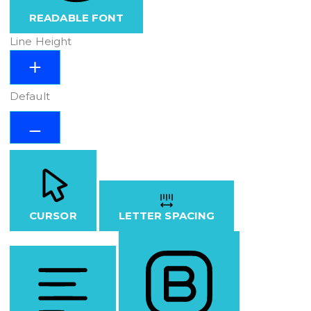
READABLE FONT
Line Height
Default
CURSOR
LETTER SPACING