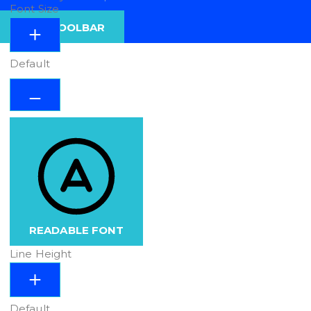
Font Size
HIDE TOOLBAR
Default
READABLE FONT
Line Height
Default