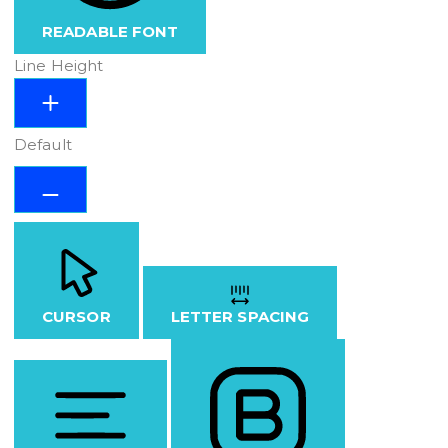
READABLE FONT
Line Height
Default
CURSOR
LETTER SPACING