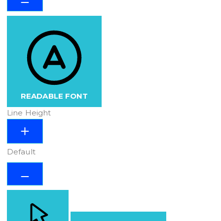
READABLE FONT
Line Height
Default