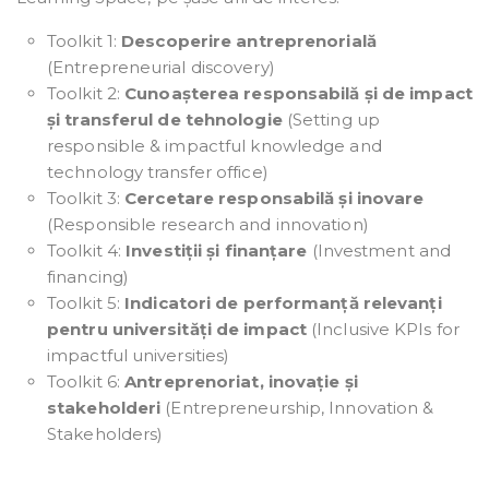
Toolkit 1:
Descoperire antreprenorială
(Entrepreneurial discovery)
Toolkit 2:
Cunoașterea responsabilă și de impact
și transferul de tehnologie
(Setting up
responsible & impactful knowledge and
technology transfer office)
Toolkit 3:
Cercetare responsabilă și inovare
(Responsible research and innovation)
Toolkit 4:
Investiții și finanțare
(Investment and
financing)
Toolkit 5:
Indicatori de performanță relevanți
pentru universități de impact
(Inclusive KPIs for
impactful universities)
Toolkit 6:
Antreprenoriat, inovație și
stakeholderi
(Entrepreneurship, Innovation &
Stakeholders)