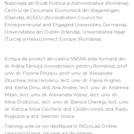
Națională de Studii Politice și Administrative (România),
Centrul de Cercetare Economică din Wageningen
(Olanda), ACEEU (Accreditation Council for
Entrepreneurial and Engaged Universities, Germania),
Universitatea din Dublin (Irlanda), Universitatea Yaşar
(Turcia) și Helixconnect Europe (România).
Echipa de proiect din cadrul SNSPA este formată din
dr. Adina Săniuță (coordonator pentru România), prof.
univ. dr. Florina Pînzaru, prof. univ. dr. Alexandra
Zbuchea, Irina Isvoranu, lect. univ. dr. Flavia Anghel,
drd. Elena Dinu, drd. Ana Andrei, lect. univ. dr. Andreea
Mitan, lect. univ. dr. Alexandra Vițelar, lect. univ. dr.
Alina Duduciuc, lect. univ. dr. Bianca Cheregi, lect. univ.
dr. Raluca-Silvia Ciochină, drd. Cătălin Ioniță, drd. Radu
Rugiubei și drd. Valentin Stoica.
Training-urile se vor desfășura în RiEcoLab Online
Learning Space, pe șase arii de interes: