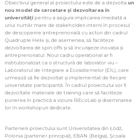
Obiectivul general al proiectului este de a dezvolta
un
nou model
de
cercetare și dezvoltarea în
universități
pentru a asigura implicarea imediată a
unui număr mare de stakeholderi interni în procesul
de descoperire antreprenorială cu actori din cadrul
Quadruple Helix și, de asemenea, să faciliteze
dezvoltarea de spin-offs și să încurajeze inovația și
antreprenoriatul. Noul cadru operațional ar fi
instituționalizat ca o structură de laborator viu –
Laboratorul de Integrare a Ecosistemelor (EIL), care
urmează să fie dezvoltat și implementat de fiecare
universitate participantă. În cadrul proiectului vor fi
dezvoltate materiale de training care să faciliteze
punerea în practică a viziunii RiEcoLab și diseminarea
lor în workshopuri dedicate.
Partenerii proiectului sunt Universitatea din Łódź,
Polonia (partener principal), EBAN (Belgia), Școala