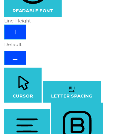
READABLE FONT
Line Height
Default
CURSOR
LETTER SPACING