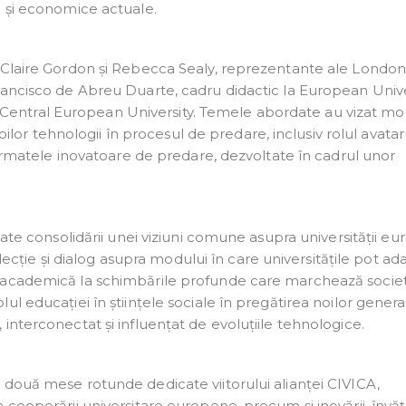
e și economice actuale.
 Claire Gordon și Rebecca Sealy, reprezentante ale Londo
rancisco de Abreu Duarte, cadru didactic la European Unive
 la Central European University. Temele abordate au vizat m
noilor tehnologii în procesul de predare, inclusiv rolul avatar
 formatele inovatoare de predare, dezvoltate în cadrul unor
cate consolidării unei viziuni comune asupra universității e
eflecție și dialog asupra modului în care universitățile pot ad
e academică la schimbările profunde care marchează socie
l educației în științele sociale în pregătirea noilor generaț
interconectat și influențat de evoluțiile tehnologice.
 două mese rotunde dedicate viitorului alianței CIVICA,
cooperării universitare europene, precum și inovării, învăță