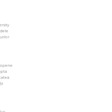
n
rsity
odele
urilor
uropene
apta
tatea
ii
rii