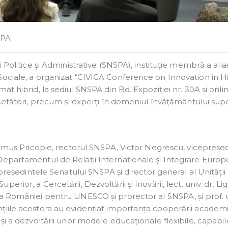
SPA
 Politice și Administrative (SNSPA), instituție membră a alia
Sociale, a organizat “CIVICA Conference on Innovation in H
t hibrid, la sediul SNSPA din Bd. Expoziției nr. 30A și onlin
rcetători, precum și experți în domeniul învățământului supe
 Remus Pricopie, rectorul SNSPA, Victor Negrescu, vicepreșed
Departamentul de Relații Internaționale și Integrare Euro
 președintele Senatului SNSPA și director general al Unității
ior, a Cercetării, Dezvoltării și Inovării, lect. univ. dr. Lig
a României pentru UNESCO și prorector al SNSPA, și prof. un
țiile acestora au evidențiat importanța cooperării academ
și a dezvoltării unor modele educaționale flexibile, capabil