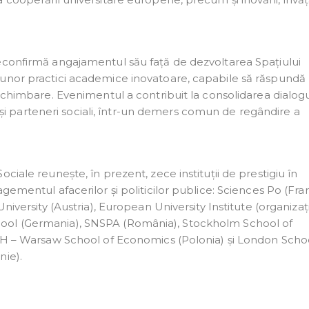
econfirmă angajamentul său față de dezvoltarea Spațiului
 unor practici academice inovatoare, capabile să răspundă
 schimbare. Evenimentul a contribuit la consolidarea dialogu
ți și parteneri sociali, într-un demers comun de regândire a
ciale reunește, în prezent, zece instituții de prestigiu în
gementul afacerilor și politicilor publice: Sciences Po (Fran
niversity (Austria), European University Institute (organizaț
ool (Germania), SNSPA (România), Stockholm School of
SGH – Warsaw School of Economics (Polonia) și London Scho
nie).