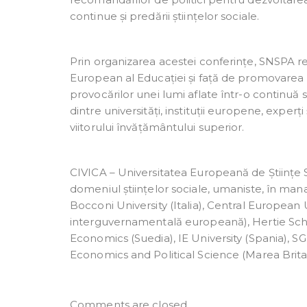
continue și predării științelor sociale.
Prin organizarea acestei conferințe, SNSPA r
European al Educației și față de promovarea
provocărilor unei lumi aflate într-o continuă
dintre universități, instituții europene, exper
viitorului învățământului superior.
CIVICA – Universitatea Europeană de Științe So
domeniul științelor sociale, umaniste, în mana
Bocconi University (Italia), Central European U
interguvernamentală europeană), Hertie Sch
Economics (Suedia), IE University (Spania), 
Economics and Political Science (Marea Brita
Comments are closed.