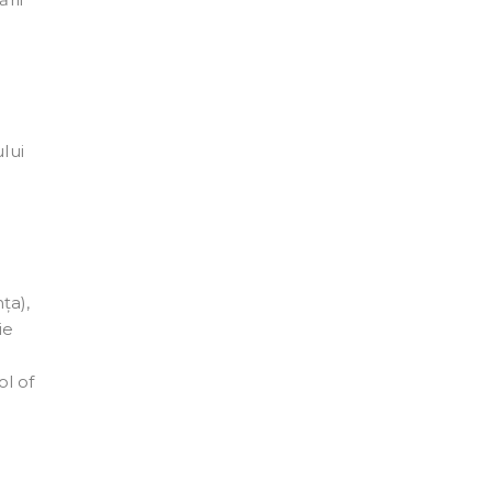
lui
ța),
ie
ol of