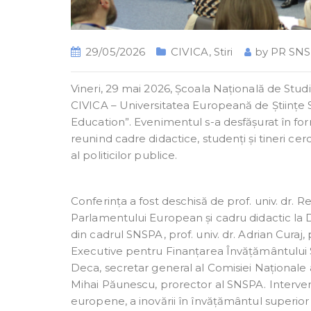
29/05/2026
CIVICA
,
Stiri
by
PR SN
Vineri, 29 mai 2026, Școala Națională de Studii
CIVICA – Universitatea Europeană de Științe 
Education”. Evenimentul s-a desfășurat în forma
reunind cadre didactice, studenți și tineri ce
al politicilor publice.
Conferința a fost deschisă de prof. univ. dr.
Parlamentului European și cadru didactic la 
din cadrul SNSPA, prof. univ. dr. Adrian Curaj,
Executive pentru Finanțarea Învățământului Super
Deca, secretar general al Comisiei Naționale 
Mihai Păunescu, prorector al SNSPA. Interven
europene, a inovării în învățământul superior 