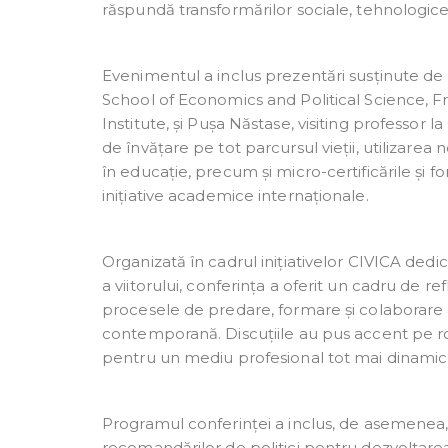
răspundă transformărilor sociale, tehnologic
Evenimentul a inclus prezentări susținute de
School of Economics and Political Science, F
Institute, și Pușa Năstase, visiting professor
de învățare pe tot parcursul vieții, utilizarea 
în educație, precum și micro-certificările și
inițiative academice internaționale.
Organizată în cadrul inițiativelor CIVICA dedi
a viitorului, conferința a oferit un cadru de r
procesele de predare, formare și colaborar
contemporană. Discuțiile au pus accent pe rolu
pentru un mediu profesional tot mai dinamic, 
Programul conferinței a inclus, de asemenea,
recomandărilor de politici pentru dezvoltarea 