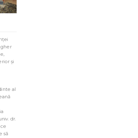
nței
igher
e,
rior și
inte al
peană
ia
iv. dr.
ice
e să