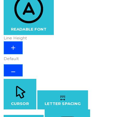
READABLE FONT
Line Height
Default
CURSOR
LETTER SPACING