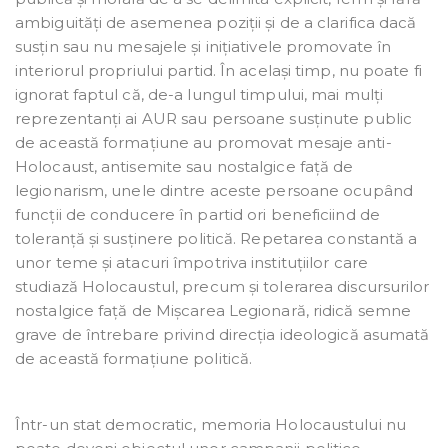
ambiguități de asemenea poziții și de a clarifica dacă
susțin sau nu mesajele și inițiativele promovate în
interiorul propriului partid. În același timp, nu poate fi
ignorat faptul că, de-a lungul timpului, mai mulți
reprezentanți ai AUR sau persoane susținute public
de această formațiune au promovat mesaje anti-
Holocaust, antisemite sau nostalgice față de
legionarism, unele dintre aceste persoane ocupând
funcții de conducere în partid ori beneficiind de
toleranță și susținere politică. Repetarea constantă a
unor teme și atacuri împotriva instituțiilor care
studiază Holocaustul, precum și tolerarea discursurilor
nostalgice față de Mișcarea Legionară, ridică semne
grave de întrebare privind direcția ideologică asumată
de această formațiune politică.
Într-un stat democratic, memoria Holocaustului nu