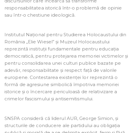
discursurilor care încearcă să transforme
responsabilitatea istorică într-o problemă de opinie
sau într-o chestiune ideologică.
Institutul Național pentru Studierea Holocaustului din
România „Elie Wiesel” și Muzeul Holocaustului
reprezintă instituții fundamentale pentru educația
democratică, pentru protejarea memoriei victimelor și
pentru consolidarea unei culturi publice bazate pe
adevăr, responsabilitate și respect față de valorile
europene. Contestarea existenței lor reprezintă o
formă de agresiune simbolică împotriva memoriei
istorice și o încercare periculoasă de relativizare a
crimelor fascismului și antisemitismului.
SNSPA consideră că liderul AUR, George Simion, și
structurile de conducere ale partidului au obligația
publică și morală de a se delimita explicit, ferm și fără