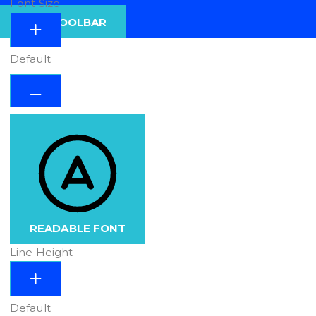
Font Size
HIDE TOOLBAR
Default
READABLE FONT
Line Height
Default