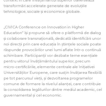
context în care învățământul superior traversează
transformări accelerate generate de evoluțiile
tehnologice, sociale și economice globale.
„CIVICA Conference on Innovation in Higher
Education” își propune să ofere o platformă de dialog
și colaborare transnațională, dedicată identificării unor
noi direcții prin care educația în științele sociale poate
răspunde provocărilor unei lumi aflate într-o continuă
schimbare. Participanții vor dezbate teme esențiale
pentru viitorul învățământului superior, precum
micro-certificările, elemente centrale ale Inițiativei
Universităților Europene, care susțin învățarea flexibilă
pe tot parcursul vieții, și dezvoltarea programelor
comune de formare la nivelul alianței, care contribuie
la consolidarea legăturilor dintre mediul academic, cel
guvernamental și cel economic.