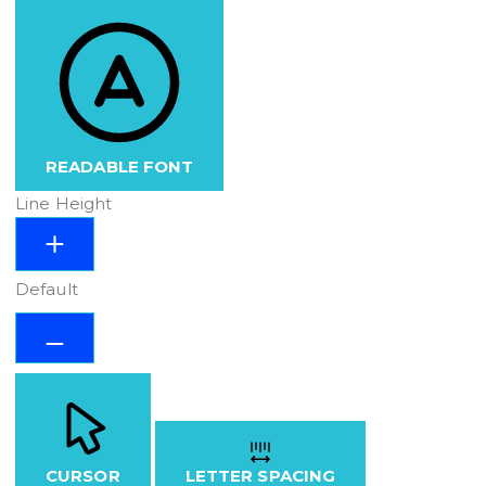
READABLE FONT
Line Height
Default
CURSOR
LETTER SPACING