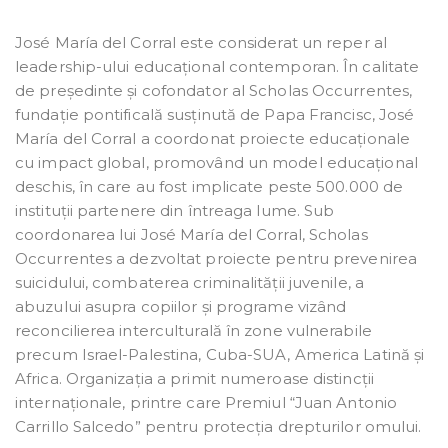
José María del Corral este considerat un reper al
leadership-ului educațional contemporan. În calitate
de președinte și cofondator al Scholas Occurrentes,
fundație pontificală susținută de Papa Francisc, José
María del Corral a coordonat proiecte educaționale
cu impact global, promovând un model educațional
deschis, în care au fost implicate peste 500.000 de
instituții partenere din întreaga lume. Sub
coordonarea lui José María del Corral, Scholas
Occurrentes a dezvoltat proiecte pentru prevenirea
suicidului, combaterea criminalității juvenile, a
abuzului asupra copiilor și programe vizând
reconcilierea interculturală în zone vulnerabile
precum Israel-Palestina, Cuba-SUA, America Latină și
Africa. Organizația a primit numeroase distincții
internaționale, printre care Premiul “Juan Antonio
Carrillo Salcedo” pentru protecția drepturilor omului.