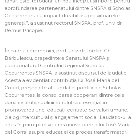
tânăr. Este, totodată, un nou început simbolic pentru
aprofundarea parteneriatului dintre SNSPA și Scholas
Occurrentes, cu impact durabil asupra viitoarelor
generații.”, a susținut rectorul SNSPA, prof. univ. dr.
Remus Pricopie.
În cadrul ceremoniei, prof. univ. dr. Iordan Gh.
Bărbulescu, președintele Senatului SNSPA și
coordonatorul Centrului Regional Scholas
Occurrentes SNSPA, a susținut discursul de laudatio.
Acesta a evidențiat contribuția lui José María del
Corral, președinte al Fundației pontificale Scholas
Occurrentes, la consolidarea cooperării dintre cele
două instituții, subliniind rolul său esențial în
promovarea unei educații centrate pe valori umane,
dialog intercultural și angajament social. Laudatio-ul a
adus în prim-plan viziunea inovatoare a lui José María
del Corral asupra educației ca proces transformator,