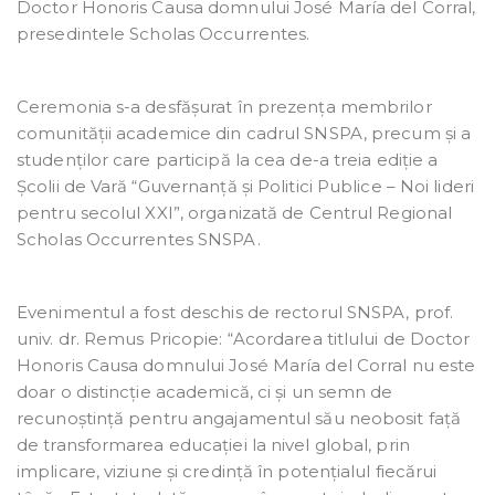
Doctor Honoris Causa domnului José María del Corral,
presedintele Scholas Occurrentes.
Ceremonia s-a desfășurat în prezența membrilor
comunității academice din cadrul SNSPA, precum și a
studenților care participă la cea de-a treia ediție a
Școlii de Vară “Guvernanță și Politici Publice – Noi lideri
pentru secolul XXI”, organizată de Centrul Regional
Scholas Occurrentes SNSPA.
Evenimentul a fost deschis de rectorul SNSPA, prof.
univ. dr. Remus Pricopie: “Acordarea titlului de Doctor
Honoris Causa domnului José María del Corral nu este
doar o distincție academică, ci și un semn de
recunoștință pentru angajamentul său neobosit față
de transformarea educației la nivel global, prin
implicare, viziune și credință în potențialul fiecărui