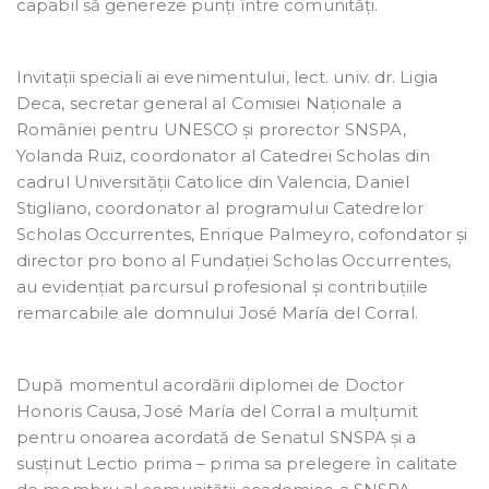
capabil să genereze punți între comunități.
Invitații speciali ai evenimentului, lect. univ. dr. Ligia
Deca, secretar general al Comisiei Naționale a
României pentru UNESCO și prorector SNSPA,
Yolanda Ruiz, coordonator al Catedrei Scholas din
cadrul Universității Catolice din Valencia, Daniel
Stigliano, coordonator al programului Catedrelor
Scholas Occurrentes, Enrique Palmeyro, cofondator și
director pro bono al Fundației Scholas Occurrentes,
au evidențiat parcursul profesional și contribuțiile
remarcabile ale domnului José María del Corral.
După momentul acordării diplomei de Doctor
Honoris Causa, José María del Corral a mulțumit
pentru onoarea acordată de Senatul SNSPA și a
susținut Lectio prima – prima sa prelegere în calitate