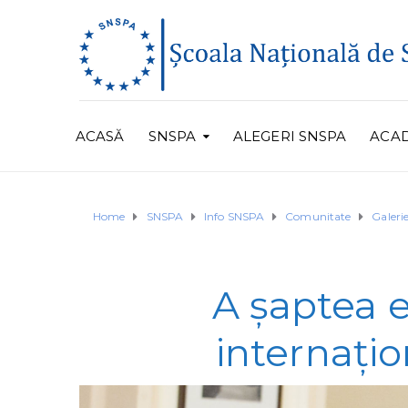
ACASĂ
SNSPA
ALEGERI SNSPA
ACA
Home
SNSPA
Info SNSPA
Comunitate
Galer
A șaptea e
internați