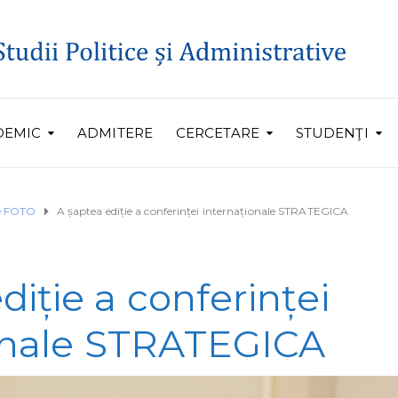
DEMIC
ADMITERE
CERCETARE
STUDENŢI
ie FOTO
A șaptea ediție a conferinței internaționale STRATEGICA
diție a conferinței
onale STRATEGICA