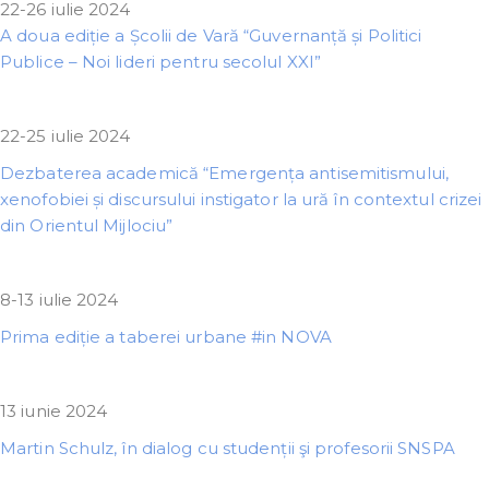
22-26 iulie 2024
A doua ediție a Școlii de Vară “Guvernanță și Politici
Publice – Noi lideri pentru secolul XXI”
22-25 iulie 2024
Dezbaterea academică “Emergența antisemitismului,
xenofobiei și discursului instigator la ură în contextul crizei
din Orientul Mijlociu”
8-13 iulie 2024
Prima ediție a taberei urbane #in NOVA
13 iunie 2024
Martin Schulz, în dialog cu studenții şi profesorii SNSPA