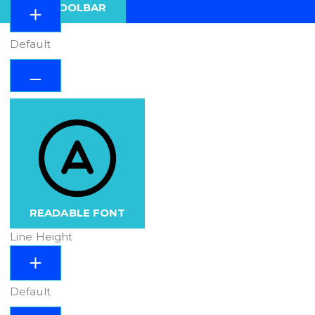
HIDE TOOLBAR
Default
READABLE FONT
Line Height
Default