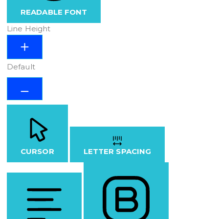
READABLE FONT
Line Height
Default
CURSOR
LETTER SPACING