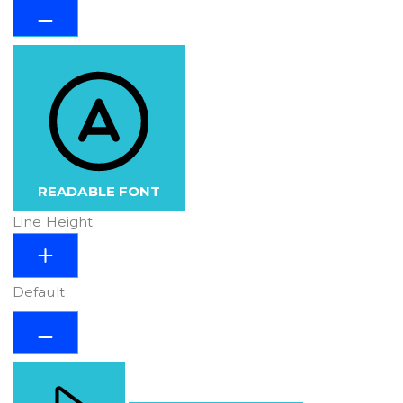
READABLE FONT
Line Height
Default