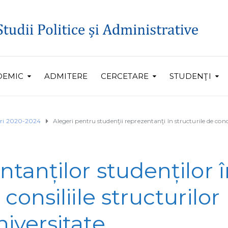
DEMIC
ADMITERE
CERCETARE
STUDENŢI
eri 2020-2024
Alegeri pentru studenţii reprezentanţi în structurile de co
tanților studenților 
onsiliile structurilor
iversitate