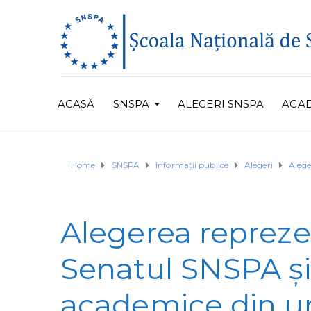
ACASĂ
SNSPA
ALEGERI SNSPA
ACA
Home
SNSPA
Informații publice
Alegeri
Aleg
Alegerea reprezen
Senatul SNSPA și c
academice din un