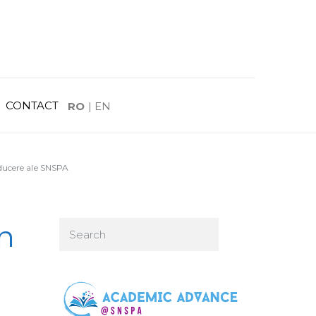
CONTACT
RO
|
EN
nducere ale SNSPA
în