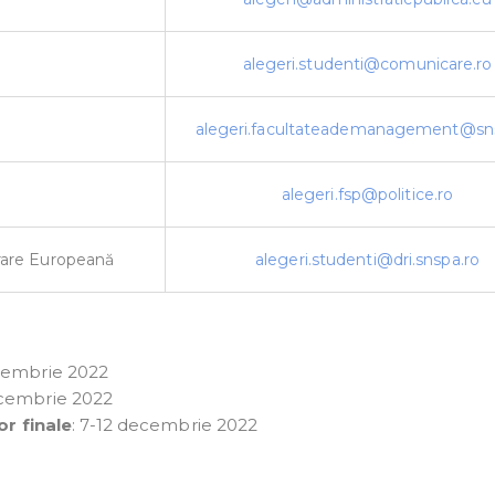
alegeri.studenti@comunicare.ro
alegeri.facultateademanagement@sn
alegeri.fsp@politice.ro
grare Europeană
alegeri.studenti@dri.snspa.ro
ecembrie 2022
ecembrie 2022
or finale
: 7-12 decembrie 2022