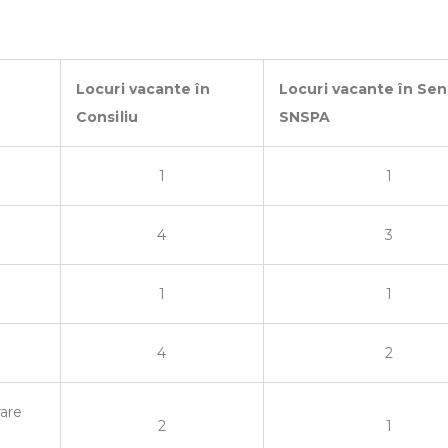
Locuri vacante în
Locuri vacante în Sen
Consiliu
SNSPA
1
1
4
3
1
1
4
2
rare
2
1