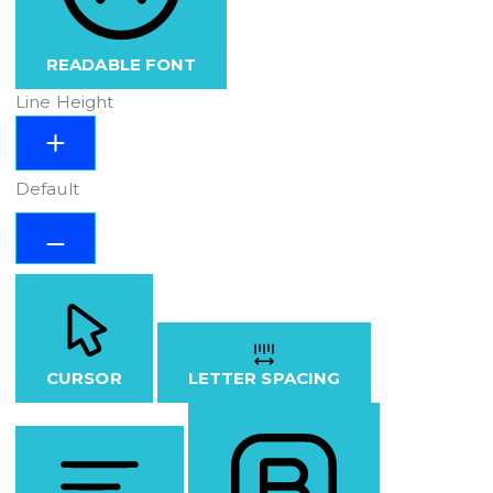
READABLE FONT
Line Height
Default
CURSOR
LETTER SPACING