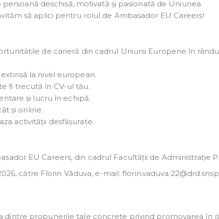
i o persoană deschisă, motivată și pasionată de Uniunea
nvităm să aplici pentru rolul de Ambasador EU Careers!
rtunitățile de carieră din cadrul Uniunii Europene în rându
extinsă la nivel european.
 fi trecută în CV-ul tău.
entare și lucru în echipă.
cât și online.
a activității desfășurate.
sador EU Careers, din cadrul Facultății de Administrație P
 2026, către Florin Văduva, e-mail: florin.vaduva.22@drd.snsp
a dintre propunerile tale concrete privind promovarea în 