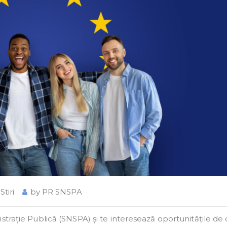
,
Stiri
by
PR SNSPA
strație Publică (SNSPA) și te interesează oportunitățile de 