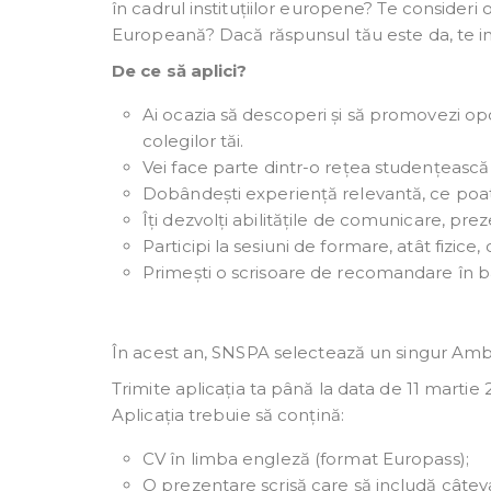
în cadrul instituțiilor europene? Te consider
Europeană? Dacă răspunsul tău este da, te i
De ce să aplici?
Ai ocazia să descoperi și să promovezi opo
colegilor tăi.
Vei face parte dintr-o rețea studențească 
Dobândești experiență relevantă, ce poate
Îți dezvolți abilitățile de comunicare, prez
Participi la sesiuni de formare, atât fizice, 
Primești o scrisoare de recomandare în baz
În acest an, SNSPA selectează un singur Amba
Trimite aplicația ta până la data de 11 martie
Aplicația trebuie să conțină:
CV în limba engleză (format Europass);
O prezentare scrisă care să includă câtev