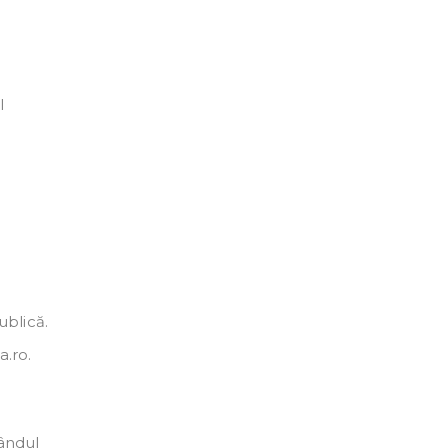
l
ublică.
a.ro.
rândul